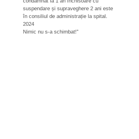
condamnat la 1 an închisoare cu
suspendare și supraveghere 2 ani este
în consiliul de administrație la spital.
2024
Nimic nu s-a schimbat!”