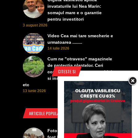
invataturile lui Nea Marin:
somajul mare e o garantie
pentru investitori
3 august 2026
Video Cea mai tare smecherie e
urmatoarea ........
14 iulie 2026
Cum ne "otravesc" magazinele
de protectia plantelor. Ceri
CITESTE SI
contra manei, vanzatoarea iti da
si insecticid, pentru dezvoltare,
etc
13 iunie 2026
ARTICOLE POPULARE
Foto Izbiceni - Lumea buna a
fost la concertul lui Tudor