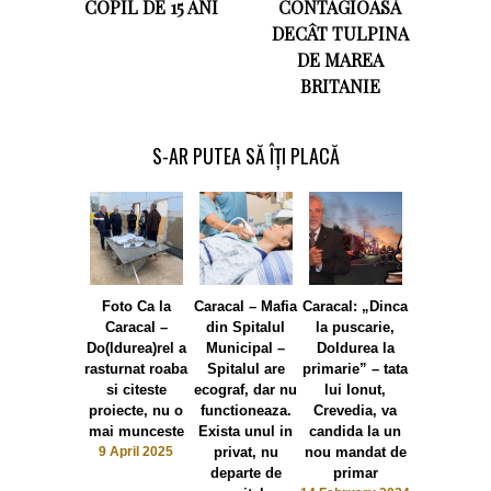
COPIL DE 15 ANI
CONTAGIOASĂ
DECÂT TULPINA
DE MAREA
BRITANIE
S-AR PUTEA SĂ ÎȚI PLACĂ
Foto Ca la
Caracal – Mafia
Caracal: „Dinca
Normalitate
Caracal –
din Spitalul
la puscarie,
Caracal 
Do(ldurea)rel a
Municipal –
Doldurea la
P(artidul
rasturnat roaba
Spitalul are
primarie” – tata
S(tanesc
si citeste
ecograf, dar nu
lui Ionut,
D(oldurea
proiecte, nu o
functioneaza.
Crevedia, va
Stanesc
mai munceste
Exista unul in
candida la un
Octavian d
9 April 2025
privat, nu
nou mandat de
Pro Roman
departe de
primar
trecut la 