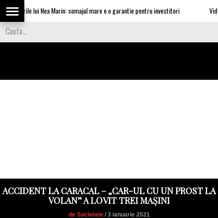
taturile lui Nea Marin: somajul mare e o garantie pentru investitori
Video Ce
ACCIDENT LA CARACAL – „CAR-UL CU UN PROST LA
VOLAN” A LOVIT TREI MAȘINI
de Societate
/ 3 ianuarie 2021