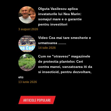
Olguta Vasilescu aplica
invataturile lui Nea Marin:
somajul mare e o garantie
pentru investitori
3 august 2026
Video Cea mai tare smecherie e
urmatoarea ........
14 iulie 2026
Cum ne "otravesc" magazinele
de protectia plantelor. Ceri
contra manei, vanzatoarea iti da
si insecticid, pentru dezvoltare,
etc
13 iunie 2026
ARTICOLE POPULARE