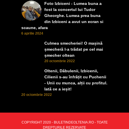
Foto Izbiceni - Lumea buna a
fost la concertul lui Tudor
Gheorghe. Lumea prea buna
din Izbiceni a avut un ecran si
scaune, afara
6 aprilie 2024
Culmea smecheriei! O mașină
șmecheră l-a trădat pe cel mai
șmecher oltean
20 octombrie 2022
Oltenii, Dăbulenii, Izbicenii,
Cilienii s-au înfrățit cu Puchenii
- Unii cu munca, alții cu profitul.
Iată ce a ieșit!
20 octombrie 2022
COPYRIGHT 2020 - BULETINDEOLTENIA.RO - TOATE
DREPTURILE REZERVATE