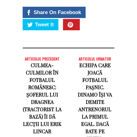
Share On Facebook
Tweet It
ARTICOLUL PRECEDENT
ARTICOLUL URMATOR
CULMEA-
ECHIPA CARE
CULMILOR ÎN
JOACĂ
FOTBALUL
FOTBALUL
ROMÂNESC:
PAȘNIC.
ȘOFERUL LUI
DINAMO ÎȘI VA
DRAGNEA
DEMITE
(TRACTORIST LA
ANTRENORUL
BAZĂ) ÎI DĂ
LA PRIMUL
LECȚII LUI ERIK
EGAL. DACĂ
LINCAR
BATE PE