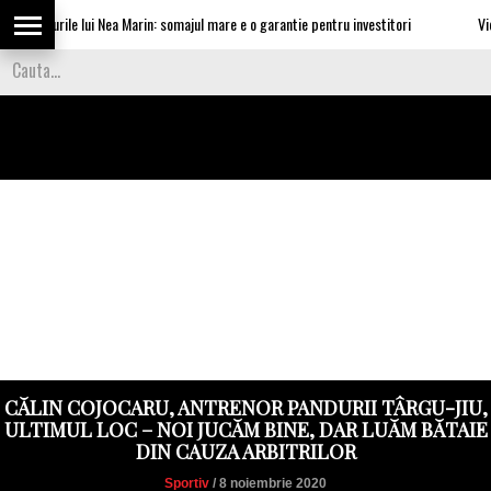
ataturile lui Nea Marin: somajul mare e o garantie pentru investitori
Video C
CĂLIN COJOCARU, ANTRENOR PANDURII TÂRGU-JIU,
ULTIMUL LOC – NOI JUCĂM BINE, DAR LUĂM BĂTAIE
DIN CAUZA ARBITRILOR
Sportiv
/ 8 noiembrie 2020