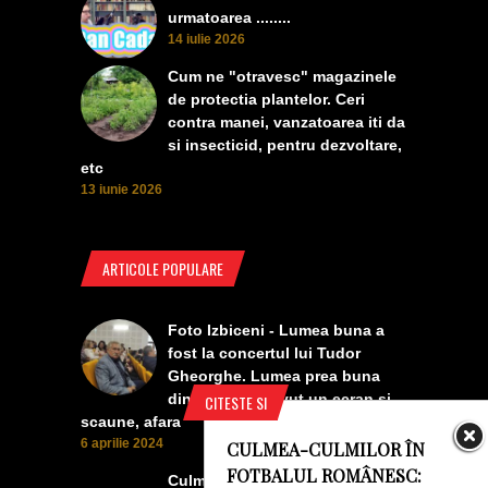
urmatoarea ........
14 iulie 2026
Cum ne "otravesc" magazinele
de protectia plantelor. Ceri
contra manei, vanzatoarea iti da
si insecticid, pentru dezvoltare,
etc
13 iunie 2026
ARTICOLE POPULARE
Foto Izbiceni - Lumea buna a
fost la concertul lui Tudor
Gheorghe. Lumea prea buna
din Izbiceni a avut un ecran si
CITESTE SI
scaune, afara
6 aprilie 2024
CULMEA-CULMILOR ÎN
FOTBALUL ROMÂNESC:
Culmea smecheriei! O mașină