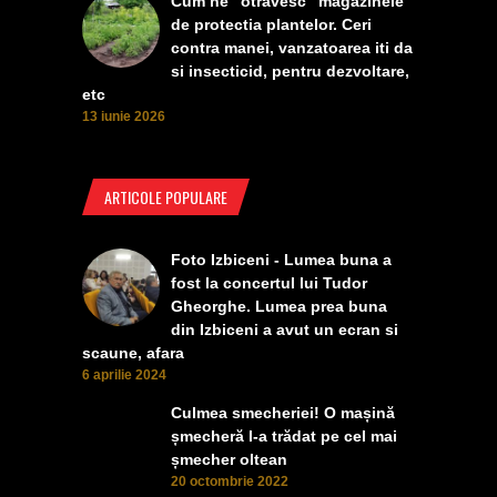
Cum ne "otravesc" magazinele
de protectia plantelor. Ceri
contra manei, vanzatoarea iti da
si insecticid, pentru dezvoltare,
etc
13 iunie 2026
ARTICOLE POPULARE
Foto Izbiceni - Lumea buna a
fost la concertul lui Tudor
Gheorghe. Lumea prea buna
din Izbiceni a avut un ecran si
scaune, afara
6 aprilie 2024
Culmea smecheriei! O mașină
șmecheră l-a trădat pe cel mai
șmecher oltean
20 octombrie 2022