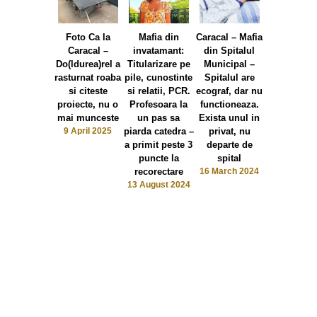
Foto Ca la
Mafia din
Caracal – Mafia
Caracal: „D
Caracal –
invatamant:
din Spitalul
la puscari
Do(ldurea)rel a
Titularizare pe
Municipal –
Doldurea 
rasturnat roaba
pile, cunostinte
Spitalul are
primarie” – 
si citeste
si relatii, PCR.
ecograf, dar nu
lui Ionut
proiecte, nu o
Profesoara la
functioneaza.
Crevedia,
mai munceste
un pas sa
Exista unul in
candida la
9 April 2025
piarda catedra –
privat, nu
nou manda
a primit peste 3
departe de
primar
puncte la
spital
14 February
recorectare
16 March 2024
13 August 2024