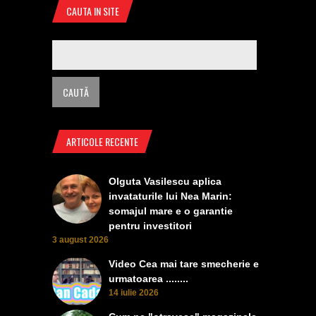
CAUTA IN SITE
ARTICOLE RECENTE
Olguta Vasilescu aplica
invataturile lui Nea Marin:
somajul mare e o garantie
pentru investitori
3 august 2026
Video Cea mai tare smecherie e
urmatoarea ........
14 iulie 2026