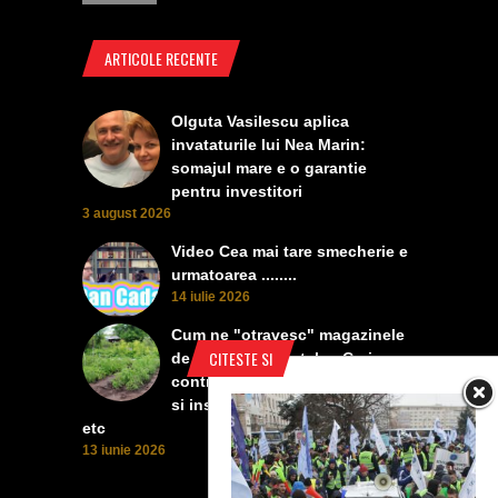
ARTICOLE RECENTE
Olguta Vasilescu aplica
invataturile lui Nea Marin:
somajul mare e o garantie
pentru investitori
3 august 2026
Video Cea mai tare smecherie e
urmatoarea ........
14 iulie 2026
Cum ne "otravesc" magazinele
CITESTE SI
de protectia plantelor. Ceri
contra manei, vanzatoarea iti da
si insecticid, pentru dezvoltare,
etc
13 iunie 2026