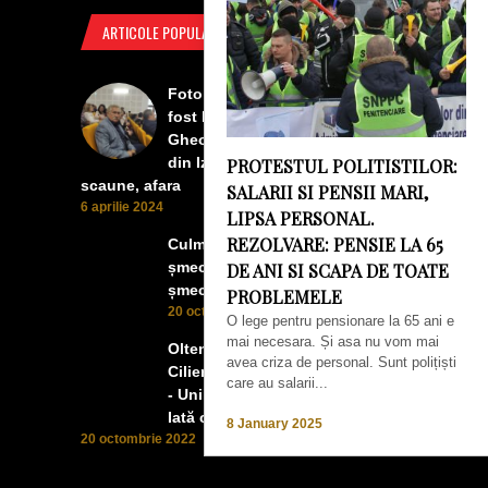
ARTICOLE POPULARE
Foto Izbiceni - Lumea buna a
fost la concertul lui Tudor
Gheorghe. Lumea prea buna
din Izbiceni a avut un ecran si
PROTESTUL POLITISTILOR:
scaune, afara
SALARII SI PENSII MARI,
6 aprilie 2024
LIPSA PERSONAL.
REZOLVARE: PENSIE LA 65
Culmea smecheriei! O mașină
șmecheră l-a trădat pe cel mai
DE ANI SI SCAPA DE TOATE
șmecher oltean
PROBLEMELE
20 octombrie 2022
O lege pentru pensionare la 65 ani e
mai necesara. Și asa nu vom mai
Oltenii, Dăbulenii, Izbicenii,
avea criza de personal. Sunt polițiști
Cilienii s-au înfrățit cu Puchenii
care au salarii...
- Unii cu munca, alții cu profitul.
Iată ce a ieșit!
8 January 2025
20 octombrie 2022