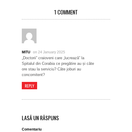
1 COMMENT
MITU
on 24 January 2025
„Doctorii” craioveni care „lucrează” la
Spitalul din Corabia ce pregătire au și câte
ore stau la serviciu? Câte joburi au
concomitent?
REPLY
LASĂ UN RĂSPUNS
Comentariu