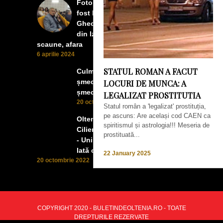
Foto Izbiceni - Lumea buna a
fost la concertul lui Tudor
Gheorghe. Lumea prea buna
din Izbiceni a avut un ecran si
scaune, afara
6 aprilie 2024
STATUL ROMAN A FACUT
Culmea smecheriei! O mașină
șmecheră l-a trădat pe cel mai
LOCURI DE MUNCA: A
șmecher oltean
LEGALIZAT PROSTITUTIA
20 octombrie 2022
Statul român a 'legalizat' prostituția,
pe ascuns: Are același cod CAEN ca
Oltenii, Dăbulenii, Izbicenii,
spiritismul și astrologia!!! Meseria de
Cilienii s-au înfrățit cu Puchenii
prostituată...
- Unii cu munca, alții cu profitul.
Iată ce a ieșit!
22 January 2025
20 octombrie 2022
COPYRIGHT 2020 - BULETINDEOLTENIA.RO - TOATE
DREPTURILE REZERVATE