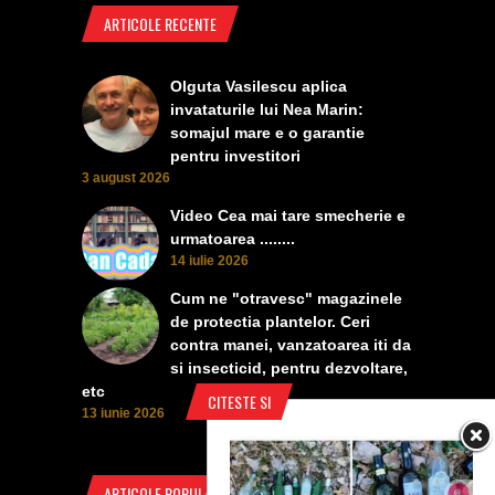
ARTICOLE RECENTE
Olguta Vasilescu aplica
invataturile lui Nea Marin:
somajul mare e o garantie
pentru investitori
3 august 2026
Video Cea mai tare smecherie e
urmatoarea ........
14 iulie 2026
Cum ne "otravesc" magazinele
de protectia plantelor. Ceri
contra manei, vanzatoarea iti da
si insecticid, pentru dezvoltare,
etc
CITESTE SI
13 iunie 2026
ARTICOLE POPULARE