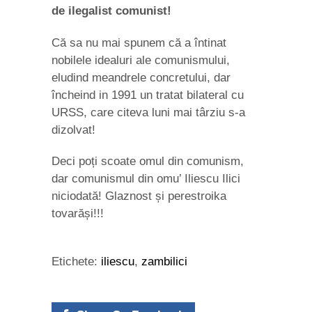
de ilegalist comunist!
Că sa nu mai spunem că a întinat
nobilele idealuri ale comunismului,
eludind meandrele concretului, dar
încheind in 1991 un tratat bilateral cu
URSS, care citeva luni mai târziu s-a
dizolvat!
Deci poți scoate omul din comunism,
dar comunismul din omu’ Iliescu Ilici
niciodată! Glaznost și perestroika
tovarăși!!!
Etichete:
iliescu
,
zambilici