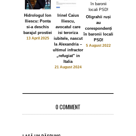
Hidrologul Ion
Irinel Caius
Oligrahii ruși
Iliescu: Ponta
Iliescu,
au
si-a deschis
avocatul care
corespondenți
barajul prostiei
isi teroriza
în baronii locali
13 April 2025
iubitele, nascut
PSD!
la Alexandria –
5 August 2022
ultimul infractor
„refugiat” in
Italia
21 August 2024
0 COMMENT