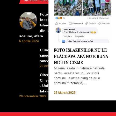
Foto Izbiceni - Lumea buna a
fost la concertul lui Tudor
Gheorghe. Lumea prea buna
din Izbiceni a avut un ecran si
scaune, afara
6 aprilie 2024
FOTO ISLAZENILOR NU LE
Culmea smecheriei! O mașină
șmecheră l-a trădat pe cel mai
PLACE APA. APA NU E BUNA
șmecher oltean
NICI IN CIZME
20 octombrie 2022
Mizeria lasata in natura e naturala
pentru aceste locuri. Locuitorii
Oltenii, Dăbulenii, Izbicenii,
comunei Islaz se plîng că au o
Cilienii s-au înfrățit cu Puchenii
comuna mizerabilă,...
- Unii cu munca, alții cu profitul.
Iată ce a ieșit!
25 March 2025
20 octombrie 2022