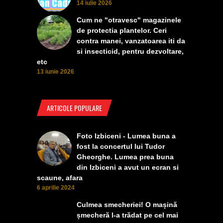
14 iulie 2026
Cum ne "otravesc" magazinele
de protectia plantelor. Ceri
contra manei, vanzatoarea iti da
si insecticid, pentru dezvoltare,
etc
13 iunie 2026
ARTICOLE POPULARE
Foto Izbiceni - Lumea buna a
fost la concertul lui Tudor
Gheorghe. Lumea prea buna
din Izbiceni a avut un ecran si
scaune, afara
6 aprilie 2024
Culmea smecheriei! O mașină
șmecheră l-a trădat pe cel mai