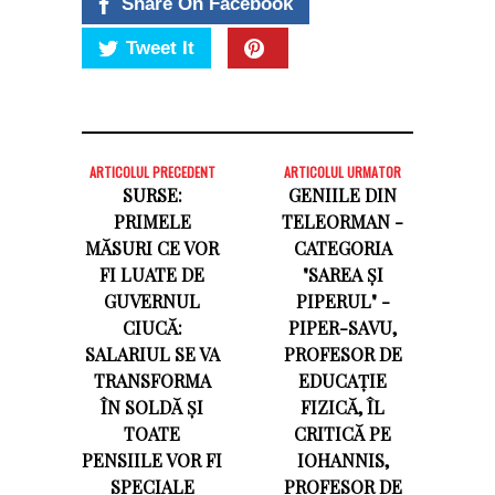
Share On Facebook
Tweet It
ARTICOLUL PRECEDENT
ARTICOLUL URMATOR
SURSE:
GENIILE DIN
PRIMELE
TELEORMAN -
MĂSURI CE VOR
CATEGORIA
FI LUATE DE
"SAREA ȘI
GUVERNUL
PIPERUL" -
CIUCĂ:
PIPER-SAVU,
SALARIUL SE VA
PROFESOR DE
TRANSFORMA
EDUCAȚIE
ÎN SOLDĂ ȘI
FIZICĂ, ÎL
TOATE
CRITICĂ PE
PENSIILE VOR FI
IOHANNIS,
SPECIALE
PROFESOR DE