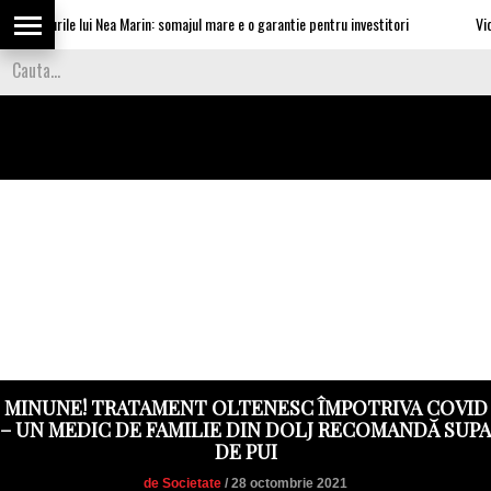
ataturile lui Nea Marin: somajul mare e o garantie pentru investitori
Video C
MINUNE! TRATAMENT OLTENESC ÎMPOTRIVA COVID
– UN MEDIC DE FAMILIE DIN DOLJ RECOMANDĂ SUPA
DE PUI
de Societate
/ 28 octombrie 2021