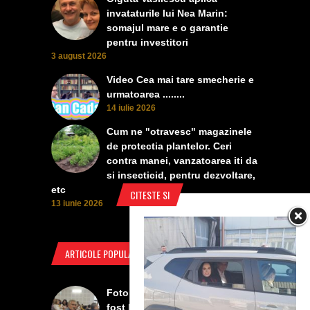
invataturile lui Nea Marin:
somajul mare e o garantie
pentru investitori
3 august 2026
Video Cea mai tare smecherie e
urmatoarea ........
14 iulie 2026
Cum ne "otravesc" magazinele
de protectia plantelor. Ceri
contra manei, vanzatoarea iti da
si insecticid, pentru dezvoltare,
etc
CITESTE SI
13 iunie 2026
ARTICOLE POPULARE
Foto Izbiceni - Lumea buna a
fost la concertul lui Tudor