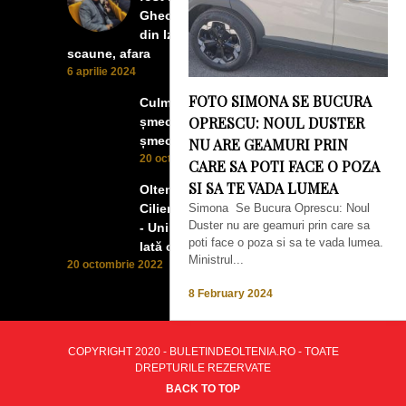
Gheorghe. Lumea prea buna
din Izbiceni a avut un ecran si
scaune, afara
6 aprilie 2024
FOTO SIMONA SE BUCURA
Culmea smecheriei! O mașină
OPRESCU: NOUL DUSTER
șmecheră l-a trădat pe cel mai
șmecher oltean
NU ARE GEAMURI PRIN
20 octombrie 2022
CARE SA POTI FACE O POZA
SI SA TE VADA LUMEA
Oltenii, Dăbulenii, Izbicenii,
Cilienii s-au înfrățit cu Puchenii
Simona Se Bucura Oprescu: Noul
Duster nu are geamuri prin care sa
- Unii cu munca, alții cu profitul.
poti face o poza si sa te vada lumea.
Iată ce a ieșit!
Ministrul...
20 octombrie 2022
8 February 2024
COPYRIGHT 2020 - BULETINDEOLTENIA.RO - TOATE
DREPTURILE REZERVATE
BACK TO TOP