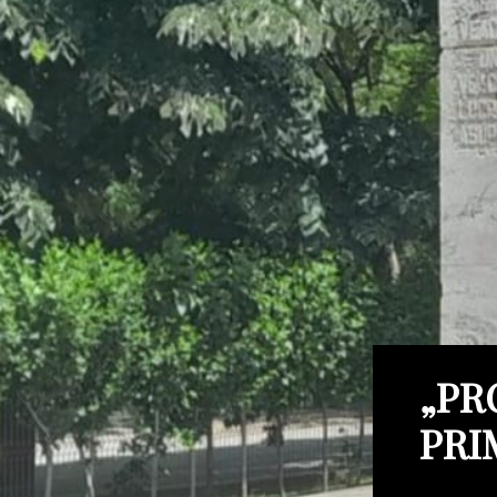
„PR
PRI