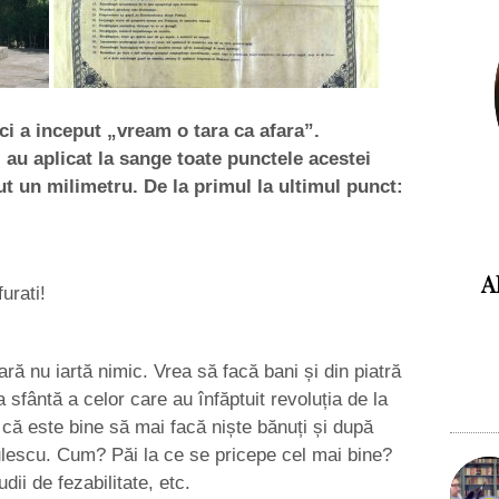
ici a inceput „vream o tara ca afara”.
z au aplicat la sange toate punctele acestei
ut un milimetru. De la primul la ultimul punct:
A
rati!
ră nu iartă nimic. Vrea să facă bani și din piatră
sfântă a celor care au înfăptuit revoluția de la
 că este bine să mai facă niște bănuți și după
lescu. Cum? Păi la ce se pricepe cel mai bine?
dii de fezabilitate, etc.