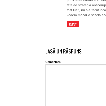
fata de strategia anticoru
fost luati, nu s-a facut in
vedem macar o schela acol
REPLY
LASĂ UN RĂSPUNS
Comentariu