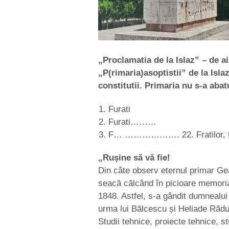
„Proclamatia de la Islaz” – de a
„P(rimaria)asoptistii” de la Isla
constitutii. Primaria nu s-a abat
Furati
Furati………
F… ………………. 22. Fratilor, fu
„Rușine să vă fie!
Din câte observ eternul primar Gea
seacă călcând în picioare memoria 
1848. Astfel, s-a gândit dumnealui
urma lui Bălcescu și Heliade Rădu
Studii tehnice, proiecte tehnice, stu