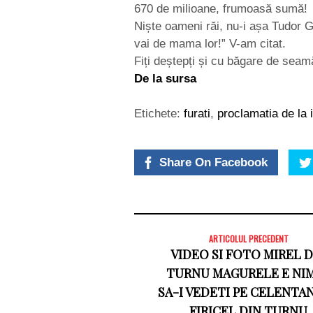
670 de milioane, frumoasă sumă!
Niște oameni răi, nu-i așa Tudor Gr
vai de mama lor!” V-am citat.
Fiți deștepți și cu băgare de seam
De la sursa
Etichete:
furati
,
proclamatia de la 
Share On Facebook
ARTICOLUL PRECEDENT
VIDEO SI FOTO MIREL D
TURNU MAGURELE E NIM
SA-I VEDETI PE CELENTAN
FIRICEL DIN TURNU