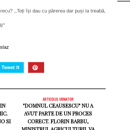
ecu? ,,Toți își dau cu părerea dar puși la treabă,
ă!”
islaz
Tweet It
ARTICOLUL URMATOR
IN
"DOMNUL CEAUSESCU" NU A
IC.
AVUT PARTE DE UN PROCES
O SI
CORECT. FLORIN BARBU,
MINISTRUL AGRICULTURII, VA