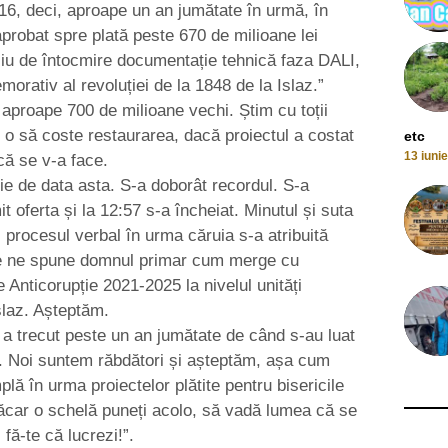
 16, deci, aproape un an jumătate în urmă, în
 aprobat spre plată peste 670 de milioane lei
iu de întocmire documentație tehnică faza DALI,
rativ al revoluției de la 1848 de la Islaz.”
de aproape 700 de milioane vechi. Știm cu toții
 o să coste restaurarea, dacă proiectul a costat
etc
13 iuni
ă se v-a face.
ie de data asta. S-a doborât recordul. S-a
it oferta și la 12:57 s-a încheiat. Minutul și suta
procesul verbal în urma căruia s-a atribuită
te ne spune domnul primar cum merge cu
 Anticorupție 2021-2025 la nivelul unități
slaz. Așteptăm.
 a trecut peste un an jumătate de când s-au luat
c. Noi suntem răbdători și așteptăm, așa cum
ă în urma proiectelor plătite pentru bisericile
măcar o schelă puneți acolo, să vadă lumea că se
 fă-te că lucrezi!”.