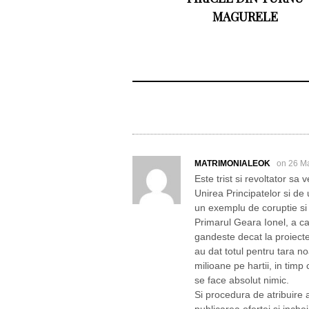
MAGURELE
MATRIMONIALEOK
on 26 M
Este trist si revoltator sa
Unirea Principatelor si de
un exemplu de coruptie si 
Primarul Geara Ionel, a ca
gandeste decat la proiecte
au dat totul pentru tara n
milioane pe hartii, in tim
se face absolut nimic.
Si procedura de atribuire a
publicarea ofertei si inch