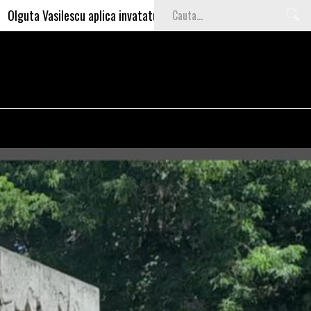
cu aplica invataturile lui Nea Marin: somajul mare e o garantie pent