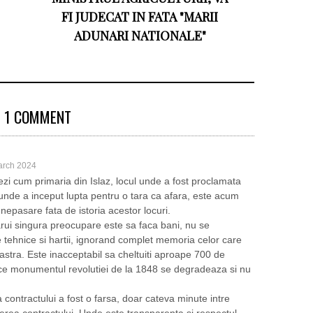
FI JUDECAT IN FATA "MARII
ADUNARI NATIONALE"
1 COMMENT
arch 2024
 vezi cum primaria din Islaz, locul unde a fost proclamata
 unde a inceput lupta pentru o tara ca afara, este acum
nepasare fata de istoria acestor locuri.
rui singura preocupare este sa faca bani, nu se
 tehnice si hartii, ignorand complet memoria celor care
oastra. Este inacceptabil sa cheltuiti aproape 700 de
p ce monumentul revolutiei de la 1848 se degradeaza si nu
 contractului a fost o farsa, doar cateva minute intre
eierea contractului. Unde este transparenta si respectul