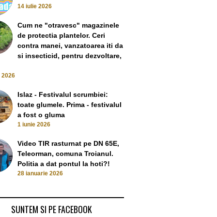
14 iulie 2026
Cum ne "otravesc" magazinele
de protectia plantelor. Ceri
contra manei, vanzatoarea iti da
si insecticid, pentru dezvoltare,
e 2026
Islaz - Festivalul scrumbiei:
toate glumele. Prima - festivalul
a fost o gluma
1 iunie 2026
Video TIR rasturnat pe DN 65E,
Teleorman, comuna Troianul.
Politia a dat pontul la hoti?!
28 ianuarie 2026
SUNTEM SI PE FACEBOOK