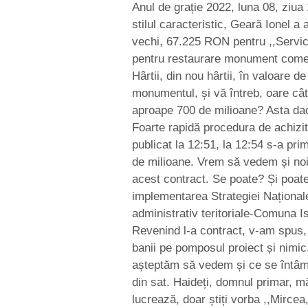
Anul de grație 2022, luna 08, ziua
stilul caracteristic, Geară Ionel a
vechi, 67.225 RON pentru ,,Servic
pentru restaurare monument comemo
Hârtii, din nou hârtii, în valoare 
monumentul, și vă întreb, oare cât
aproape 700 de milioane? Asta dac
Foarte rapidă procedura de achizit
publicat la 12:51, la 12:54 s-a prim
de milioane. Vrem să vedem și noi 
acest contract. Se poate? Și poa
implementarea Strategiei Naționale
administrativ teritoriale-Comuna I
Revenind l-a contract, v-am spus,
banii pe pomposul proiect și nimi
așteptăm să vedem și ce se întâmpl
din sat. Haideți, domnul primar, 
lucrează, doar știți vorba ,,Mircea,