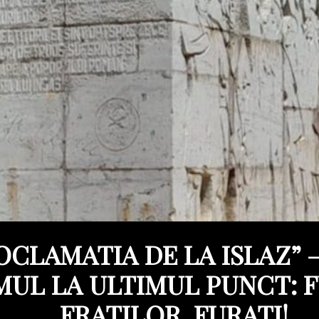
OCLAMATIA DE LA ISLAZ” –
MUL LA ULTIMUL PUNCT: F
FRATILOR, FURATI!