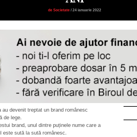
de Societate
/ 24 ianuarie 2022
a au devenit treptat un brand românesc
ă de lege.
estui brand, unul dintre puținele nume care a
l este sută la sută românesc.