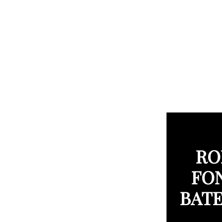
RO
FO
BATE