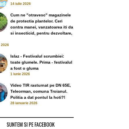
14 iulie 2026
Cum ne "otravesc" magazinele
de protectia plantelor. Ceri
contra manei, vanzatoarea iti da
si insecticid, pentru dezvoltare,
e 2026
Islaz - Festivalul scrumbiei:
toate glumele. Prima - festivalul
a fost o gluma
1 iunie 2026
Video TIR rasturnat pe DN 65E,
Teleorman, comuna Troianul.
Politia a dat pontul la hoti?!
28 ianuarie 2026
SUNTEM SI PE FACEBOOK