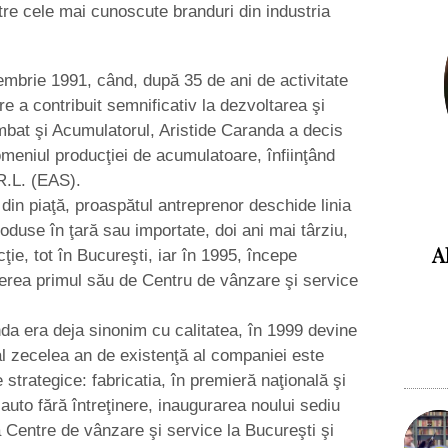
re cele mai cunoscute branduri din industria
ptembrie 1991, când, după 35 de ani de activitate
re a contribuit semnificativ la dezvoltarea şi
bat şi Acumulatorul, Aristide Caranda a decis
meniul producţiei de acumulatoare, înfiinţând
R.L. (EAS).
 din piaţă, proaspătul antreprenor deschide linia
duse în ţară sau importate, doi ani mai târziu,
A
ţie, tot în Bucureşti, iar în 1995, începe
iderea primul său de Centru de vânzare şi service
a era deja sinonim cu calitatea, în 1999 devine
 al zecelea an de existenţă al companiei este
strategice: fabricatia, în premieră naţională şi
auto fără întreţinere, inaugurarea noului sediu
 Centre de vânzare şi service la Bucureşti şi