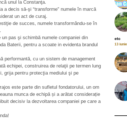
încă unul la Constanţa.
da a decis să-şi “transforme” numele în marcă
siderat un act de curaj.
vestiţie de succes, numele transformându-se în
.
e un pas şi schimbă numele companiei din
etc
a Baterii, pentru a scoate in evidenta brandul
13 iuni
irmă performantă, cu un sistem de management
ă echipei, construirea de relaţii pe termen lung
rii, grija pentru protecţia mediului şi pe
ajos este parte din sufletul fondatorului, un om
tdeauna munca de echipă și a arătat considerație
ribuit decisiv la dezvoltarea companiei pe care a
anda!