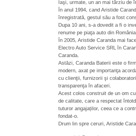
Iaşi, urmate, un an mai târziu de 
În anul 1994, cand Aristide Caran
înregistrată, gestul său a fost con
Dupa 10 ani, s-a dovedit a fi o in
renume pe piaţa auto din România
În 2005, Aristide Caranda mai fac
Electro Auto Service SRL în Carand
Caranda.
Astăzi, Caranda Baterii este o f
modern, axat pe importanţa acordat
cu clienţii, furnizorii şi colaborato
transparenţa în afaceri.
Acest colos construit de un om cur
de calitate, care a respectat înto
tuturor angajaților, ceea ce a cont
fondat-o.
Drum lin spre ceruri, Aristide Car