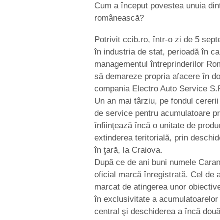
Cum a început povestea unuia dint
românească?
Potrivit ccib.ro, într-o zi de 5 se
în industria de stat, perioadă în ca
managementul întreprinderilor Rom
să demareze propria afacere în do
compania Electro Auto Service S.
Un an mai târziu, pe fondul cererii
de service pentru acumulatoare pro
înfiinţează încă o unitate de produc
extinderea teritorială, prin desch
în ţară, la Craiova.
După ce de ani buni numele Carand
oficial marcă înregistrată. Cel de
marcat de atingerea unor obiective 
în exclusivitate a acumulatoarelor 
central şi deschiderea a încă două