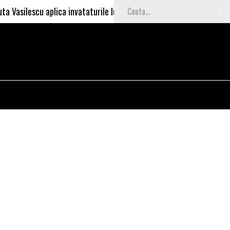
cu aplica invataturile lui Nea Marin: somajul mare e o garantie pent