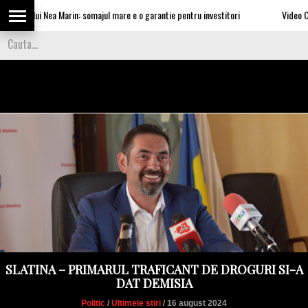
le lui Nea Marin: somajul mare e o garantie pentru investitori
Video Cea mai 
SLATINA – PRIMARUL TRAFICANT DE DROGURI SI-A
DAT DEMISIA
Politic
/
Ultimele stiri
/ 16 august 2024