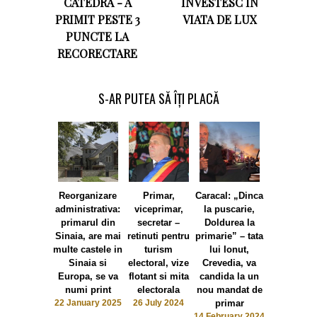
CATEDRA - A
INVESTESC IN
PRIMIT PESTE 3
VIATA DE LUX
PUNCTE LA
RECORECTARE
S-AR PUTEA SĂ ÎȚI PLACĂ
Reorganizare
Primar,
Caracal: „Dinca
Gostavatu, 
administrativa:
viceprimar,
la puscarie,
Marius Ste
primarul din
secretar –
Doldurea la
Popescu
Sinaia, are mai
retinuti pentru
primarie” – tata
primarul
multe castele in
turism
lui Ionut,
interlop a 
Sinaia si
electoral, vize
Crevedia, va
bagat l
Europa, se va
flotant si mita
candida la un
inchisoare
numi print
electorala
nou mandat de
ani, pentru 
22 January 2025
26 July 2024
primar
cerut taxa
14 February 2024
protectie d