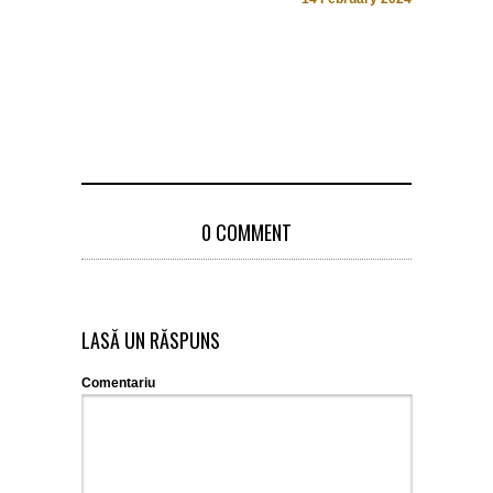
ori
11 February
0 COMMENT
LASĂ UN RĂSPUNS
Comentariu