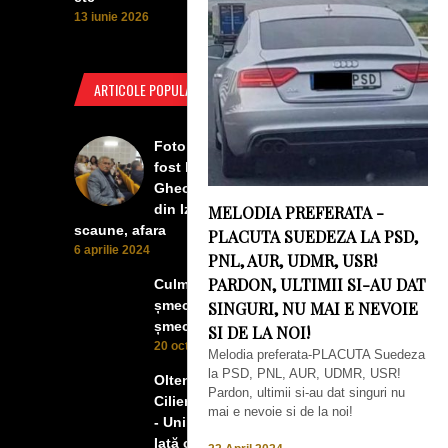
13 iunie 2026
ARTICOLE POPULARE
Foto Izbiceni - Lumea buna a
fost la concertul lui Tudor
Gheorghe. Lumea prea buna
din Izbiceni a avut un ecran si
MELODIA PREFERATA -
scaune, afara
PLACUTA SUEDEZA LA PSD,
6 aprilie 2024
PNL, AUR, UDMR, USR!
PARDON, ULTIMII SI-AU DAT
Culmea smecheriei! O mașină
șmecheră l-a trădat pe cel mai
SINGURI, NU MAI E NEVOIE
șmecher oltean
SI DE LA NOI!
20 octombrie 2022
Melodia preferata-PLACUTA Suedeza
la PSD, PNL, AUR, UDMR, USR!
Oltenii, Dăbulenii, Izbicenii,
Pardon, ultimii si-au dat singuri nu
Cilienii s-au înfrățit cu Puchenii
mai e nevoie si de la noi!
- Unii cu munca, alții cu profitul.
Iată ce a ieșit!