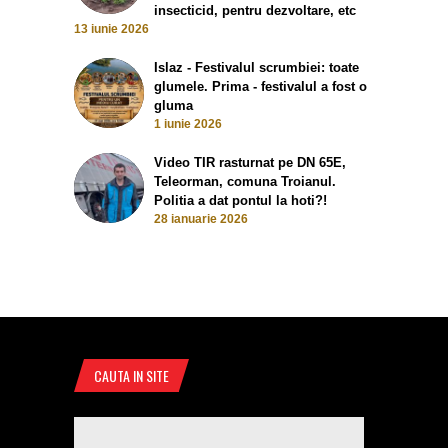
insecticid, pentru dezvoltare, etc
13 iunie 2026
Islaz - Festivalul scrumbiei: toate
glumele. Prima - festivalul a fost o
gluma
1 iunie 2026
Video TIR rasturnat pe DN 65E,
Teleorman, comuna Troianul.
Politia a dat pontul la hoti?!
28 ianuarie 2026
CAUTA IN SITE