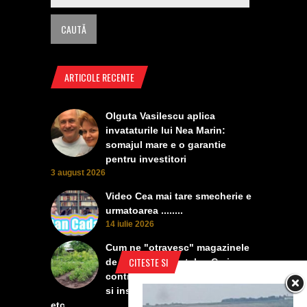
ARTICOLE RECENTE
Olguta Vasilescu aplica
invataturile lui Nea Marin:
somajul mare e o garantie
pentru investitori
3 august 2026
Video Cea mai tare smecherie e
urmatoarea ........
14 iulie 2026
Cum ne "otravesc" magazinele
CITESTE SI
de protectia plantelor. Ceri
contra manei, vanzatoarea iti da
si insecticid, pentru dezvoltare,
etc