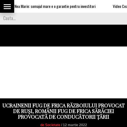
e lui Nea Marin: somajul mare e o garantie pentru investitori
Video Cea mai t
UCRAINENII FUG DE FRICA RĂZBOIULUI PROVOCAT
DE RUȘI, ROMÂNII FUG DE FRICA SĂRĂCIEI
PROVOCATĂ DE CONDUCĂTORII ȚĂRII
de Societate
/ 12 martie 2022