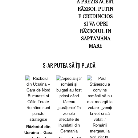
A PREZIS ACEST
RĂZBOI. PUTIN
E CREDINCIOS
ȘI VA OPRI
RĂZBOIUL IN
SĂPTĂMÂNA
MARE
S-AR PUTEA SĂ ÎȚI PLACĂ
Copiii rom
din străină
vor să înv
Războiul din
limba rom
Ucraina – Gara
8 Septemb
2020