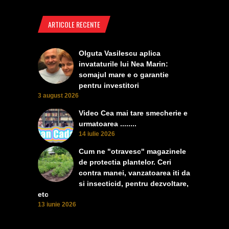
ARTICOLE RECENTE
Olguta Vasilescu aplica
invataturile lui Nea Marin:
somajul mare e o garantie
pentru investitori
3 august 2026
Video Cea mai tare smecherie e
urmatoarea ........
14 iulie 2026
Cum ne "otravesc" magazinele
de protectia plantelor. Ceri
contra manei, vanzatoarea iti da
si insecticid, pentru dezvoltare,
etc
13 iunie 2026