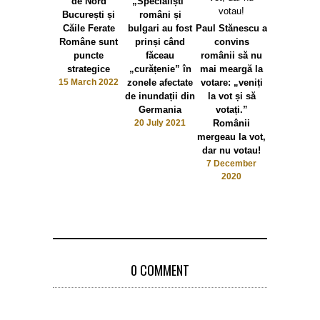
de Nord
„Specialiști”
București și
români și
Căile Ferate
bulgari au fost
Paul Stănescu a
Române sunt
prinși când
convins
puncte
făceau
românii să nu
strategice
„curățenie” în
mai meargă la
15 March 2022
zonele afectate
votare: „veniți
de inundații din
la vot și să
Germania
votați.”
20 July 2021
Românii
mergeau la vot,
dar nu votau!
7 December
2020
0 COMMENT