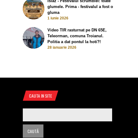
Islaz - Festivalul scrumbiei: toate
glumele. Prima - festivalul a fost o
gluma
1 iunie 2026
Video TIR rasturnat pe DN 65E,
Teleorman, comuna Troianul.
Politia a dat pontul la hoti?!
28 ianuarie 2026
CAUTA IN SITE