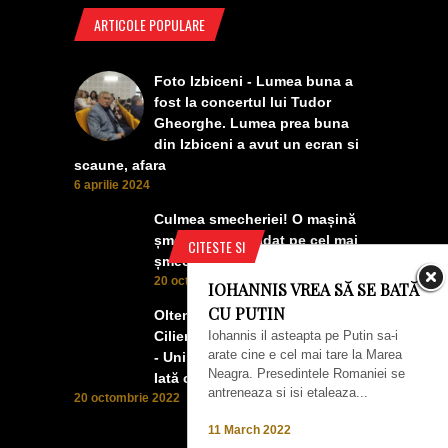
ARTICOLE POPULARE
Foto Izbiceni - Lumea buna a
fost la concertul lui Tudor
Gheorghe. Lumea prea buna
din Izbiceni a avut un ecran si
scaune, afara
6 aprilie 2024
Culmea smecheriei! O mașină
șmecheră l-a trădat pe cel mai
CITESTE SI
șmecher oltean
20 octombrie 2022
IOHANNIS VREA SĂ SE BATĂ
CU PUTIN
Oltenii, Dăbulenii, Izbicenii,
Iohannis il asteapta pe Putin sa-i
Cilienii s-au înfrățit cu Puchenii
arate cine e cel mai tare la Marea
- Unii cu munca, alții cu profitul.
Neagra. Presedintele Romaniei se
Iată ce a ieșit!
antreneaza si isi etaleaza...
20 octombrie 2022
11 March 2022