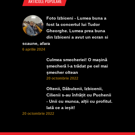
ARTICOLE POPULARE
Foto Izbiceni - Lumea buna a
fost la concertul lui Tudor
Gheorghe. Lumea prea buna
din Izbiceni a avut un ecran si
scaune, afara
6 aprilie 2024
Culmea smecheriei! O mașină
șmecheră l-a trădat pe cel mai
șmecher oltean
20 octombrie 2022
Oltenii, Dăbulenii, Izbicenii,
Cilienii s-au înfrățit cu Puchenii
- Unii cu munca, alții cu profitul.
Iată ce a ieșit!
20 octombrie 2022