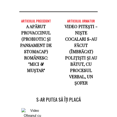
ARTICOLUL PRECEDENT
ARTICOLUL URMATOR
A APĂRUT
VIDEO PITEȘTI -
PROVACCINUL
NIȘTE
(PROBIOTIC ȘI
COCALARI S-AU
PANSAMENT DE
FĂCUT
STOMACAP)
(ÎMBRĂCAT)
ROMÂNESC:
POLIȚIȘTI ȘI AU
"MICI &
BĂTUT, CU
MUȘTAR"
PROCESUL
VERBAL, UN
ȘOFER
S-AR PUTEA SĂ ÎȚI PLACĂ