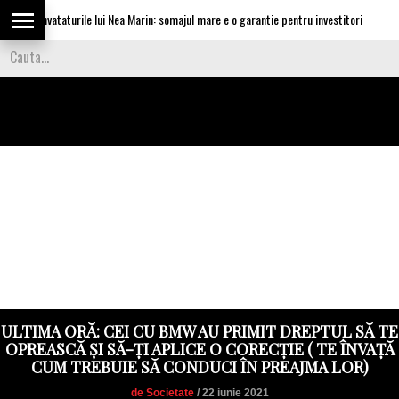
ica invataturile lui Nea Marin: somajul mare e o garantie pentru investitori
V
ULTIMA ORĂ: CEI CU BMW AU PRIMIT DREPTUL SĂ TE
OPREASCĂ ȘI SĂ-ȚI APLICE O CORECȚIE ( TE ÎNVAȚĂ
CUM TREBUIE SĂ CONDUCI ÎN PREAJMA LOR)
de Societate
/ 22 iunie 2021