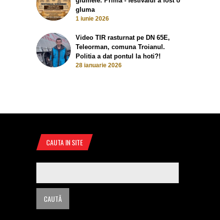
glumele. Prima - festivalul a fost o
gluma
1 iunie 2026
Video TIR rasturnat pe DN 65E,
Teleorman, comuna Troianul.
Politia a dat pontul la hoti?!
28 ianuarie 2026
CAUTA IN SITE