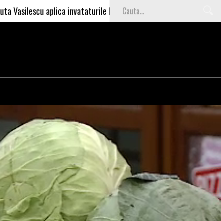
aplica invataturile lui Nea Marin: somajul mare e o garantie pentru 