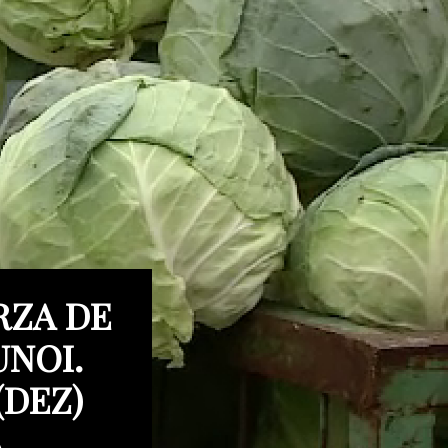
RZA DE
UNOI.
(DEZ)
A