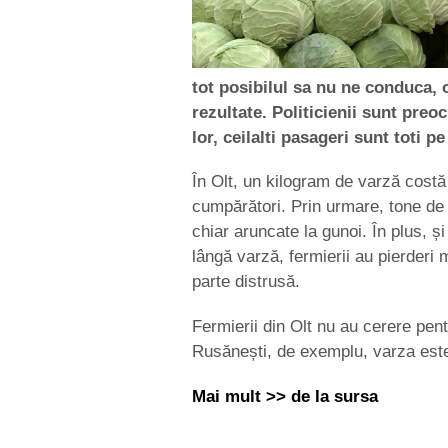
tot posibilul sa nu ne conduca, 
rezultate. Politicienii sunt preo
lor, ceilalti pasageri sunt toti p
În Olt, un kilogram de varză costă
cumpărători. Prin urmare, tone de
chiar aruncate la gunoi. În plus, și
lângă varză, fermierii au pierderi 
parte distrusă.
Fermierii din Olt nu au cerere pen
Rusănești, de exemplu, varza est
Mai mult >> de la sursa