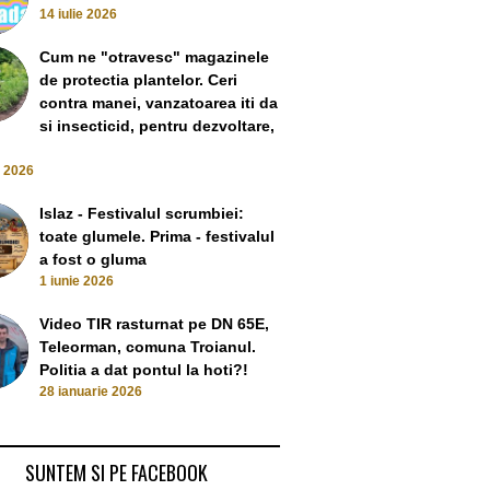
14 iulie 2026
Cum ne "otravesc" magazinele
de protectia plantelor. Ceri
contra manei, vanzatoarea iti da
si insecticid, pentru dezvoltare,
e 2026
Islaz - Festivalul scrumbiei:
toate glumele. Prima - festivalul
a fost o gluma
1 iunie 2026
Video TIR rasturnat pe DN 65E,
Teleorman, comuna Troianul.
Politia a dat pontul la hoti?!
28 ianuarie 2026
SUNTEM SI PE FACEBOOK