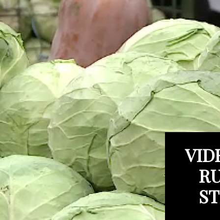
VID
RU
ST