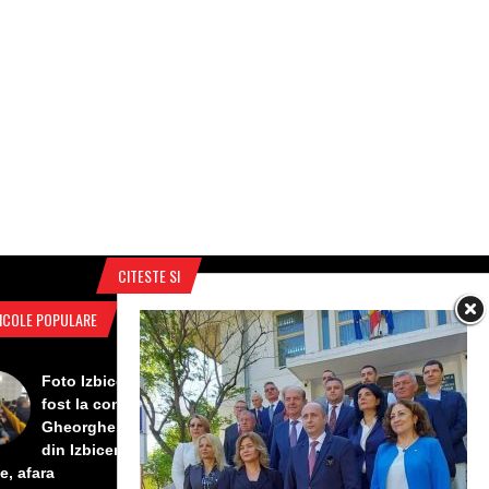
CITESTE SI
ICOLE POPULARE
Foto Izbiceni - Lumea buna a
fost la concertul lui Tudor
Gheorghe. Lumea prea buna
din Izbiceni a avut un ecran si
e, afara