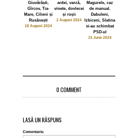
Giuvărăști,
ardei, varză,
Magurele, caz
10 June 2
Gîrcov, Tia-
vinete, dovlecei
de manual.
Mare, Cilieni și
și roșii
Dabuleni,
Rusănești
2 August 2024
Izbiceni, Slatina
18 August 2024
si-au schimbat
PSD-ul
15 June 2024
0 COMMENT
LASĂ UN RĂSPUNS
Comentariu