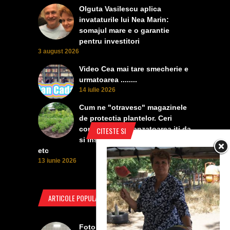
Olguta Vasilescu aplica
invataturile lui Nea Marin:
somajul mare e o garantie
pentru investitori
3 august 2026
Video Cea mai tare smecherie e
urmatoarea ........
14 iulie 2026
Cum ne "otravesc" magazinele
de protectia plantelor. Ceri
contra manei, vanzatoarea iti da
CITESTE SI
si insecticid, pentru dezvoltare,
etc
13 iunie 2026
ARTICOLE POPULARE
Foto Izbiceni - Lumea buna a