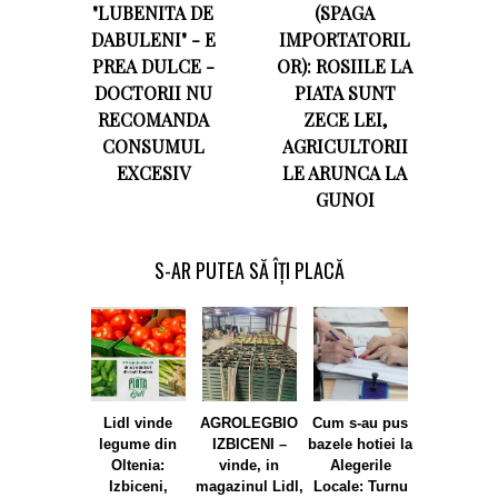
"LUBENITA DE
(SPAGA
DABULENI" - E
IMPORTATORIL
PREA DULCE -
OR): ROSIILE LA
DOCTORII NU
PIATA SUNT
RECOMANDA
ZECE LEI,
CONSUMUL
AGRICULTORII
EXCESIV
LE ARUNCA LA
GUNOI
S-AR PUTEA SĂ ÎȚI PLACĂ
Lidl vinde
AGROLEGBIO
Cum s-au pus
Izbiceni – 
legume din
IZBICENI –
bazele hotiei la
Badici – U
Oltenia:
vinde, in
Alegerile
Slatina – M
Izbiceni,
magazinul Lidl,
Locale: Turnu
de Mezzo –