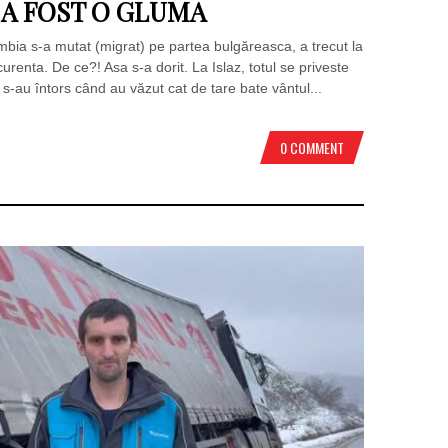
 A FOST O GLUMA
umbia s-a mutat (migrat) pe partea bulgăreasca, a trecut la
enta. De ce?! Asa s-a dorit. La Islaz, totul se priveste
ti s-au întors când au văzut cat de tare bate vântul...
0 COMMENT