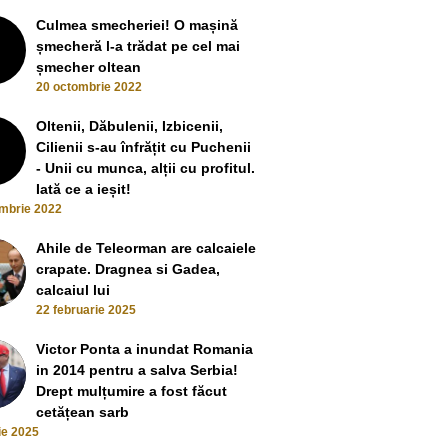
Culmea smecheriei! O mașină
șmecheră l-a trădat pe cel mai
șmecher oltean
20 octombrie 2022
Oltenii, Dăbulenii, Izbicenii,
Cilienii s-au înfrățit cu Puchenii
- Unii cu munca, alții cu profitul.
Iată ce a ieșit!
mbrie 2022
Ahile de Teleorman are calcaiele
crapate. Dragnea si Gadea,
calcaiul lui
22 februarie 2025
Victor Ponta a inundat Romania
in 2014 pentru a salva Serbia!
Drept mulțumire a fost făcut
cetățean sarb
lie 2025