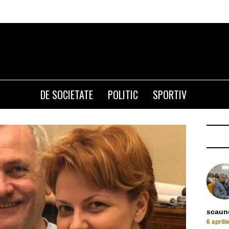
Olguta Vasi
DE SOCIETATE
POLITIC
SPORTIV
scaune
6 aprili