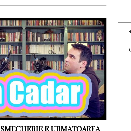
d
U
E SMECHERIE E URMATOAREA