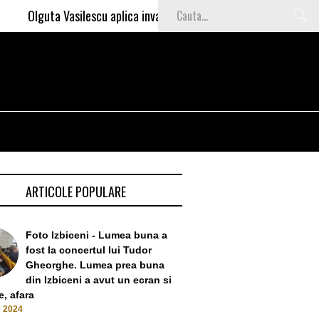
lescu aplica invataturile lui Nea Marin: somajul mare e o garantie 
ARTICOLE POPULARE
Foto Izbiceni - Lumea buna a
fost la concertul lui Tudor
Gheorghe. Lumea prea buna
din Izbiceni a avut un ecran si
, afara
e 2024