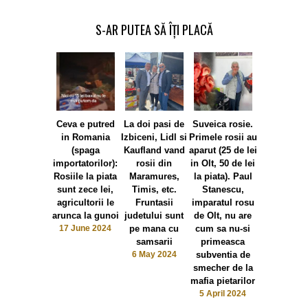
S-AR PUTEA SĂ ÎȚI PLACĂ
Ceva e putred
La doi pasi de
Suveica rosie.
in Romania
Izbiceni, Lidl si
Primele rosii au
(spaga
Kaufland vand
aparut (25 de lei
importatorilor):
rosii din
in Olt, 50 de lei
Rosiile la piata
Maramures,
la piata). Paul
sunt zece lei,
Timis, etc.
Stanescu,
agricultorii le
Fruntasii
imparatul rosu
arunca la gunoi
judetului sunt
de Olt, nu are
Culmea pros
17 June 2024
pe mana cu
cum sa nu-si
sau șmeche
samsarii
primeasca
Guvernu
6 May 2024
subventia de
subvențion
smecher de la
producția
mafia pietarilor
roșii ca 
5 April 2024
plătim 45 