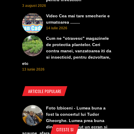
3 august 2026
Video Cea mai tare smecherie e
urmatoarea ........
14 iulie 2026
Cum ne "otravesc" magazinele
de protectia plantelor. Ceri
contra manei, vanzatoarea iti da
si insecticid, pentru dezvoltare,
etc
13 iunie 2026
ARTICOLE POPULARE
Foto Izbiceni - Lumea buna a
fost la concertul lui Tudor
Gheorghe. Lumea prea buna
din Izbiceni a avut un ecran si
CITESTE SI
scaune, afara