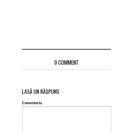
de lei pe 1
de roșii for
pentru a 
coace
18 April 2
0 COMMENT
LASĂ UN RĂSPUNS
Comentariu