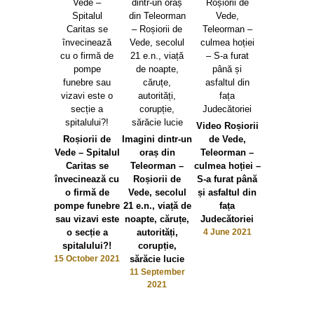
Video Roșiorii
Roșiorii de
Imagini dintr-un
de Vede,
Vede – Spitalul
oraș din
Teleorman –
Caritas se
Teleorman –
culmea hoției –
învecinează cu
Roșiorii de
S-a furat până
o firmă de
Vede, secolul
și asfaltul din
pompe funebre
21 e.n., viață de
fața
sau vizavi este
noapte, căruțe,
Judecătoriei
o secție a
autorități,
4 June 2021
spitalului?!
corupție,
15 October 2021
sărăcie lucie
11 September
2021