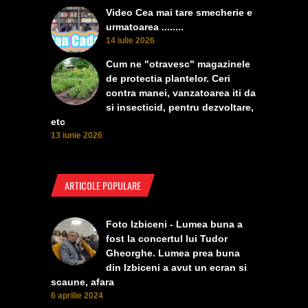
Video Cea mai tare smecherie e
urmatoarea ........
14 iulie 2026
Cum ne "otravesc" magazinele
de protectia plantelor. Ceri
contra manei, vanzatoarea iti da
si insecticid, pentru dezvoltare,
etc
13 iunie 2026
ARTICOLE POPULARE
Foto Izbiceni - Lumea buna a
fost la concertul lui Tudor
Gheorghe. Lumea prea buna
din Izbiceni a avut un ecran si
scaune, afara
6 aprilie 2024