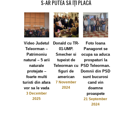
S-AR PUTEA SĂ ÎȚI PLACĂ
Video Judetul
Donald cu TR-
Foto Ioana
Balciu de
Teleorman –
01-UMP.
Panagoret se
Rosiori:
Patrimoniu
Smecher si
ocupa sa aduca
politist
natural – 5 arii
tupeist de
prospaturi la
prezint
naturale
Teleorman cu
PSD Teleorman.
uniforma 
protejate –
figuri de
Domnii din PSD
balci sau b
foarte multi
american
sunt bucurosi
din IPJ
turisti din afara
7 November
cand vin
Teleorm
2024
vor sa le vada
doamne
4 Septemb
2024
3 December
proaspete
2025
21 September
2024