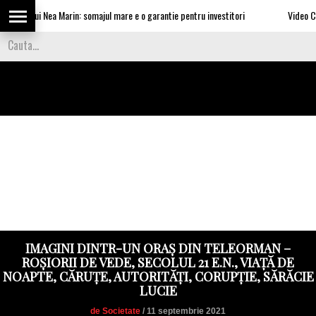
rile lui Nea Marin: somajul mare e o garantie pentru investitori
Video Cea mai
IMAGINI DINTR-UN ORAȘ DIN TELEORMAN –
ROȘIORII DE VEDE, SECOLUL 21 E.N., VIAȚĂ DE
NOAPTE, CĂRUȚE, AUTORITĂȚI, CORUPȚIE, SĂRĂCIE
LUCIE
de Societate
/ 11 septembrie 2021