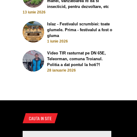
manei, vanzatoarea iti da si
insecticid, pentru dezvoltare, etc
13 iunie 2026
Islaz - Festivalul scrumbiei: toate
glumele. Prima - festivalul a fost o
gluma
1 iunie 2026
Video TIR rasturnat pe DN 65E,
Teleorman, comuna Troianul.
Politia a dat pontul la hoti?!
28 ianuarie 2026
CAUTA IN SITE