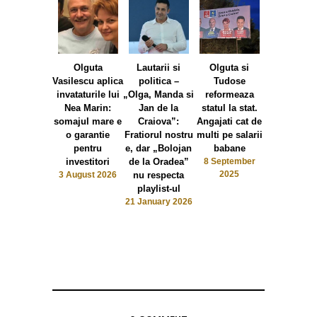
Olguta
Lautarii si
Olguta si
Vrabia ma
Vasilescu aplica
politica –
Tudose
viseaza 
invataturile lui
„Olga, Manda si
reformeaza
Olguta ale
Nea Marin:
Jan de la
statul la stat.
anticipat
somajul mare e
Craiova”:
Angajati cat de
23 May 20
o garantie
Fratiorul nostru
multi pe salarii
pentru
e, dar „Bolojan
babane
investitori
de la Oradea”
8 September
2025
3 August 2026
nu respecta
playlist-ul
21 January 2026