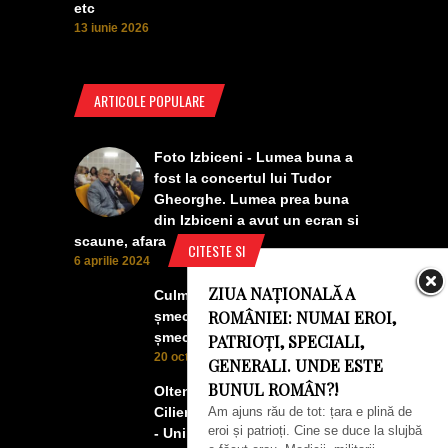
etc
13 iunie 2026
ARTICOLE POPULARE
Foto Izbiceni - Lumea buna a
fost la concertul lui Tudor
Gheorghe. Lumea prea buna
din Izbiceni a avut un ecran si
scaune, afara
CITESTE SI
6 aprilie 2024
ZIUA NAȚIONALĂ A
Culmea smecheriei! O mașină
ROMÂNIEI: NUMAI EROI,
șmecheră l-a trădat pe cel mai
șmecher oltean
PATRIOȚI, SPECIALI,
20 octombrie 2022
GENERALI. UNDE ESTE
BUNUL ROMÂN?!
Oltenii, Dăbulenii, Izbicenii,
Am ajuns rău de tot: țara e plină de
Cilienii s-au înfrățit cu Puchenii
eroi și patrioți. Cine se duce la slujbă
- Unii cu munca, alții cu profitul.