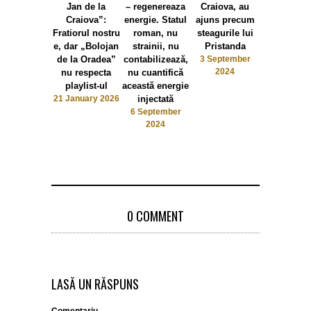
Jan de la
– regenereaza
Craiova, au
falimentat P
Craiova”:
energie. Statul
ajuns precum
Chiriac d
Fratiorul nostru
roman, nu
steagurile lui
modelul al
e, dar „Bolojan
strainii, nu
Pristanda
romanest
de la Oradea”
contabilizează,
3 September
autenti
2024
nu respecta
nu cuantifică
romanes
playlist-ul
această energie
27 May 20
21 January 2026
injectată
6 September
2024
0 COMMENT
LASĂ UN RĂSPUNS