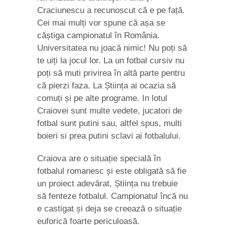
Craciunescu a recunoscut că e pe față.
Cei mai mulți vor spune că așa se
căștiga campionatul în România.
Universitatea nu joacă nimic! Nu poți să
te uiți la jocul lor. La un fotbal cursiv nu
poți să muti privirea în altă parte pentru
că pierzi faza. La Știința ai ocazia să
comuți și pe alte programe. In lotul
Craiovei sunt multe vedete, jucatori de
fotbal sunt putini sau, altfel spus, multi
boieri si prea putini sclavi ai fotbalului.
Craiova are o situație specială în
fotbalul romanesc și este obligată să fie
un proiect adevărat, Știința nu trebuie
să fenteze fotbalul. Campionatul încă nu
e castigat și deja se creează o situație
euforică foarte periculoasă.