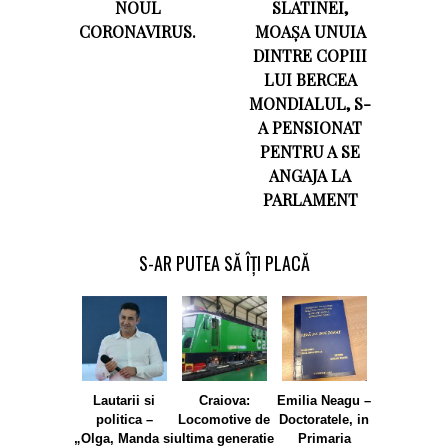
NOUL
SLATINEI,
CORONAVIRUS.
MOAȘA UNUIA
DINTRE COPIII
LUI BERCEA
MONDIALUL, S-
A PENSIONAT
PENTRU A SE
ANGAJA LA
PARLAMENT
S-AR PUTEA SĂ ÎȚI PLACĂ
Lautarii si
Craiova:
Emilia Neagu –
Emilia Nea
politica –
Locomotive de
Doctoratele, in
Olguta
„Olga, Manda si
ultima generatie
Primaria
Vasilescu