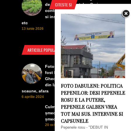
CITESTE SI
de protectia plantelor. Ceri
contra manei, vanzatoarea iti da
si insecticid, pentru dezvoltare,
etc
13 iunie 2026
ARTICOLE POPULARE
Foto Izbiceni - Lumea buna a
fost la concertul lui Tudor
Gheorghe. Lumea prea buna
din Izbiceni a avut un ecran si
FOTO DABULENI: POLITICA
scaune, afara
PEPENILOR: DESI PEPENELE
6 aprilie 2024
ROSU E LA PUTERE,
PEPENELE GALBEN VREA
Culmea smecheriei! O mașină
șmecheră l-a trădat pe cel mai
TOT MAI SUS. INTERVINE SI
șmecher oltean
CAPSUNELE
20 octombrie 2022
Pepenele rosu - "DEBUT IN