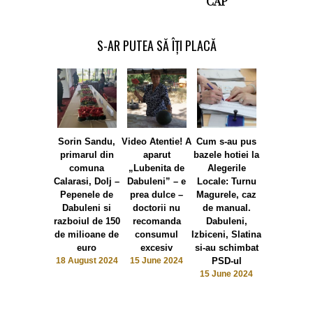
CAP
S-AR PUTEA SĂ ÎȚI PLACĂ
Sorin Sandu,
Video Atentie! A
Cum s-au pus
Foto Dabul
primarul din
aparut
bazele hotiei la
politica
comuna
„Lubenita de
Alegerile
pepenilor: 
Calarasi, Dolj –
Dabuleni” – e
Locale: Turnu
pepenele ro
Pepenele de
prea dulce –
Magurele, caz
la putere
Dabuleni si
doctorii nu
de manual.
pepenel
razboiul de 150
recomanda
Dabuleni,
galben vrea
de milioane de
consumul
Izbiceni, Slatina
mai sus
euro
excesiv
si-au schimbat
Intervine 
18 August 2024
15 June 2024
PSD-ul
capsune
15 June 2024
10 April 2