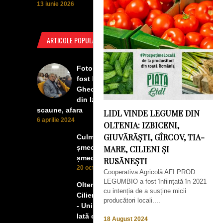
13 iunie 2026
ARTICOLE POPULARE
Foto Izbiceni - Lumea buna a
fost la concertul lui Tudor
Gheorghe. Lumea prea buna
din Izbiceni a avut un ecran si
scaune, afara
LIDL VINDE LEGUME DIN
6 aprilie 2024
OLTENIA: IZBICENI,
GIUVĂRĂȘTI, GÎRCOV, TIA-
Culmea smecheriei! O mașină
șmecheră l-a trădat pe cel mai
MARE, CILIENI ȘI
șmecher oltean
RUSĂNEȘTI
20 octombrie 2022
Cooperativa Agricolă AFI PROD
LEGUMBIO a fost înființată în 2021
Oltenii, Dăbulenii, Izbicenii,
cu intenția de a susține micii
Cilienii s-au înfrățit cu Puchenii
producători locali....
- Unii cu munca, alții cu profitul.
Iată ce a ieșit!
18 August 2024