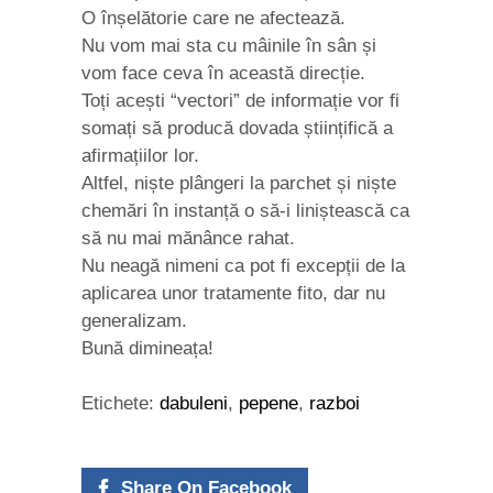
O înșelătorie care ne afectează.
Nu vom mai sta cu mâinile în sân și
vom face ceva în această direcție.
Toți acești “vectori” de informație vor fi
somați să producă dovada științifică a
afirmațiilor lor.
Altfel, niște plângeri la parchet și niște
chemări în instanță o să-i liniștească ca
să nu mai mănânce rahat.
Nu neagă nimeni ca pot fi excepții de la
aplicarea unor tratamente fito, dar nu
generalizam.
Bună dimineața!
Etichete:
dabuleni
,
pepene
,
razboi
Share On Facebook