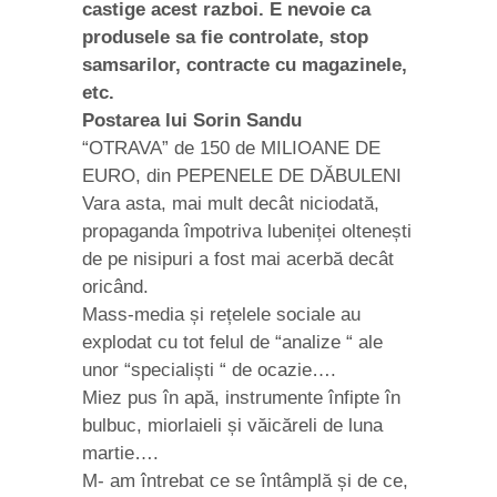
castige acest razboi. E nevoie ca
produsele sa fie controlate, stop
samsarilor, contracte cu magazinele,
etc.
Postarea lui Sorin Sandu
“OTRAVA” de 150 de MILIOANE DE
EURO, din PEPENELE DE DĂBULENI
Vara asta, mai mult decât niciodată,
propaganda împotriva lubeniței oltenești
de pe nisipuri a fost mai acerbă decât
oricând.
Mass-media și rețelele sociale au
explodat cu tot felul de “analize “ ale
unor “specialiști “ de ocazie….
Miez pus în apă, instrumente înfipte în
bulbuc, miorlaieli și văicăreli de luna
martie….
M- am întrebat ce se întâmplă și de ce,