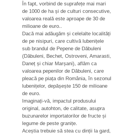
În fapt, vorbind de suprafețe mai mari
de 1000 de ha și de culturi consecutive,
valoarea reală este aproape de 30 de
milioane de euro..
Dacă mai adăugăm și celelalte localități
de pe nisipuri, care cultivă lubenițele
sub brandul de Pepene de Dăbuleni
(Dăbuleni, Bechet, Ostroveni, Amarasti,
Daneț și chiar Marșani), aflăm ca
valoarea pepenilor de Dăbuleni, care
pleacă pe piața din România, în sezonul
lubenițelor, depășește 150 de milioane
de euro.
Imaginați-vă, impactul produsului
original, autohton, de calitate, asupra
buzunarelor importatorilor de fructe și
legume de peste granițe.
Aceștia trebuie să stea cu dinții la gard,