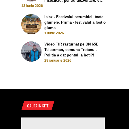
insecticid, pentru dezvoltare, etc
13 iunie 2026
Islaz - Festivalul scrumbiei: toate
glumele. Prima - festivalul a fost o
gluma
1 iunie 2026
Video TIR rasturnat pe DN 65E,
Teleorman, comuna Troianul.
Politia a dat pontul la hoti?!
28 ianuarie 2026
CAUTA IN SITE