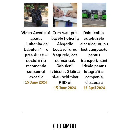
Video Atentie! A
Cum s-au pus
Dabulenii si
Foto Dabul
aparut
bazele hotiei la
autobuzele
politica
„Lubenita de
Alegerile
electrice: nu au
pepenilor: 
Dabuleni” – e
Locale: Turnu
fost cumparate
pepenele ro
prea dulce –
Magurele, caz
pentru
la putere
doctorii nu
de manual.
transport, sunt
pepenel
recomanda
Dabuleni,
ideale pentru
galben vrea
consumul
Izbiceni, Slatina
fotografii si
mai sus
excesiv
si-au schimbat
campania
Intervine 
15 June 2024
PSD-ul
electorala
capsune
15 June 2024
13 April 2024
10 April 2
0 COMMENT