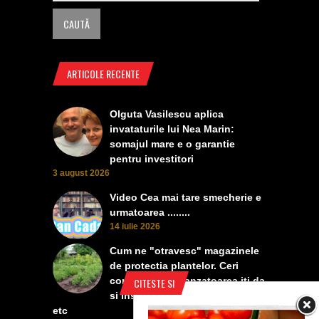
ARTICOLE RECENTE
Olguta Vasilescu aplica
invataturile lui Nea Marin:
somajul mare e o garantie
pentru investitori
3 august 2026
Video Cea mai tare smecherie e
urmatoarea ........
14 iulie 2026
Cum ne "otravesc" magazinele
de protectia plantelor. Ceri
contra manei, vanzatoarea iti da
CITESTE SI
si insecticid, pentru dezvoltare,
etc