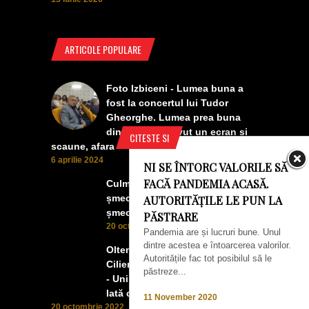
ARTICOLE POPULARE
Foto Izbiceni - Lumea buna a
fost la concertul lui Tudor
Gheorghe. Lumea prea buna
din Izbiceni a avut un ecran si
CITESTE SI
scaune, afara
6 aprilie 2024
NI SE ÎNTORC VALORILE SĂ
FACĂ PANDEMIA ACASĂ.
Culmea smecheriei! O mașină
șmecheră l-a trădat pe cel mai
AUTORITĂȚILE LE PUN LA
șmecher oltean
PĂSTRARE
20 octombrie 2022
Pandemia are și lucruri bune. Unul
dintre acestea e întoarcerea valorilor.
Oltenii, Dăbulenii, Izbicenii,
Autoritățile fac tot posibilul să le
Cilienii s-au înfrățit cu Puchenii
păstreze...
- Unii cu munca, alții cu profitul.
Iată ce a ieșit!
11 November 2020
20 octombrie 2022