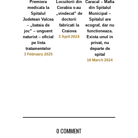
Premiera
Locuitorii din
Caracal – Mafia
medicala la
Corabia s-au
din Spitalul
Spitalul
„vindecat” de
Municipal –
Judetean Valcea
doctorii
Spitalul are
– „bataia de
fabricati la
ecograf, dar nu
joc” – unguent
Craiova
functioneaza.
Legi nescr
naturist – oficial
3 April 2024
Exista unul in
dintr-un sp
pe lista
privat, nu
municipal 
tratamentelor
departe de
orășenes
3 February 2025
spital
principa
16 March 2024
atribuție a 
asistente: 
trezeasc
doctoru
18 Septem
2022
0 COMMENT