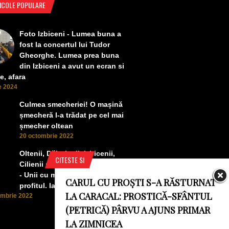
ICOLE POPULARE
Foto Izbiceni - Lumea buna a
fost la concertul lui Tudor
Gheorghe. Lumea prea buna
din Izbiceni a avut un ecran si
e, afara
ie 2024
Culmea smecheriei! O mașină
șmecheră l-a trădat pe cel mai
șmecher oltean
20 octombrie 2022
Oltenii, Dăbulenii, Izbicenii,
CITESTE SI
Cilienii s-au înfrățit cu Puchenii
- Unii cu munca, alții cu
CARUL CU PROȘTI S-A RĂSTURNAT
profitul. Iată ce a ieșit!
LA CARACAL: PROSTICĂ-SFÂNTUL
ombrie 2022
(PETRICĂ) PÂRVU A AJUNS PRIMAR
LA ZIMNICEA