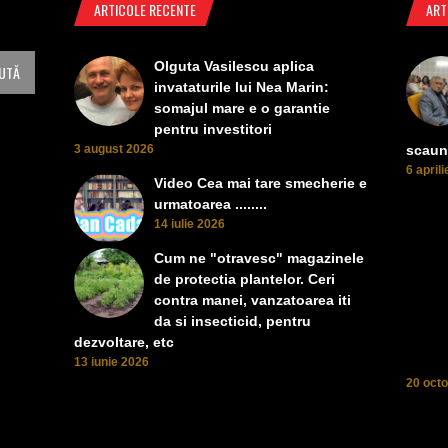
ARTICOLE RECENTE
ART
Olguta Vasilescu aplica
invataturile lui Nea Marin:
somajul mare e o garantie
pentru investitori
3 august 2026
scaun
6 april
Video Cea mai tare smecherie e
urmatoarea ........
14 iulie 2026
Cum ne "otravesc" magazinele
de protectia plantelor. Ceri
contra manei, vanzatoarea iti
da si insecticid, pentru
dezvoltare, etc
13 iunie 2026
20 oct