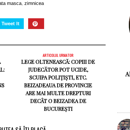
ata masca
,
zimnicea
Tweet It
ARTICOLUL URMATOR
A
LEGE OLTENEASCĂ: COPIII DE
L:
JUDECĂTOR POT UCIDE,
A
SCUIPA POLIȚIȘTI, ETC.
NS
BEIZADEAUA DE PROVINCIE
ARE MAI MULTE DREPTURI
DECÂT O BEIZADEA DE
BUCUREȘTI
PUTEA SĂ ÎȚI PLACĂ