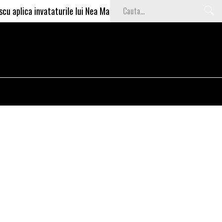
 invataturile lui Nea Marin: somajul mare e o garantie pentru invest