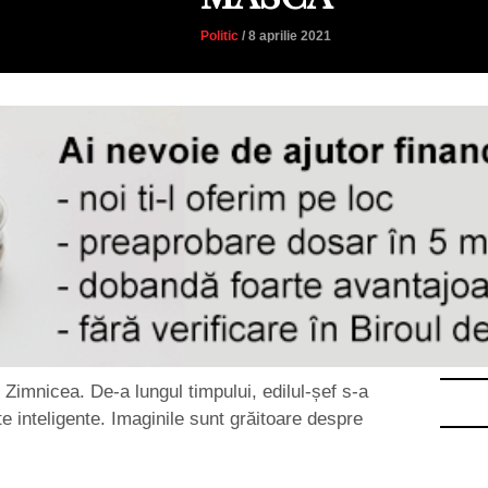
Politic
/ 8 aprilie 2021
 Zimnicea. De-a lungul timpului, edilul-șef s-a
te inteligente. Imaginile sunt grăitoare despre