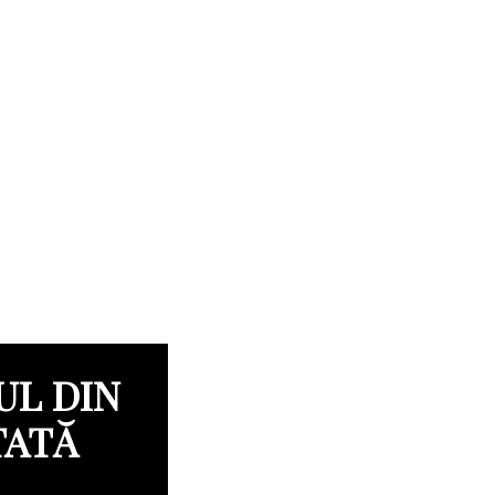
UL DIN
TATĂ