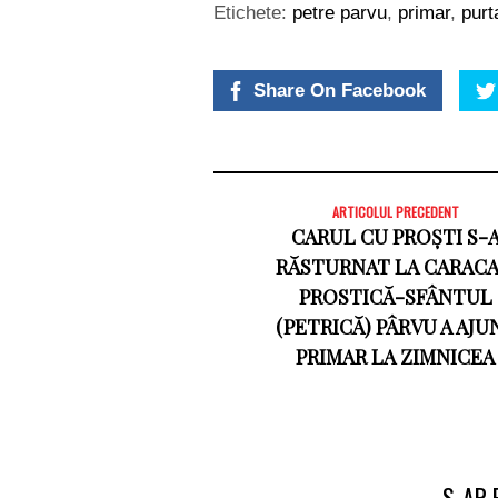
Etichete:
petre parvu
,
primar
,
purt
Share On Facebook
ARTICOLUL PRECEDENT
CARUL CU PROȘTI S-
RĂSTURNAT LA CARACA
PROSTICĂ-SFÂNTUL
(PETRICĂ) PÂRVU A AJU
PRIMAR LA ZIMNICEA
S-AR 