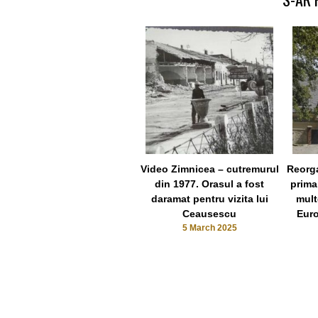
Video Zimnicea – cutremurul
Reorga
din 1977. Orasul a fost
prima
daramat pentru vizita lui
mult
Ceausescu
Euro
5 March 2025