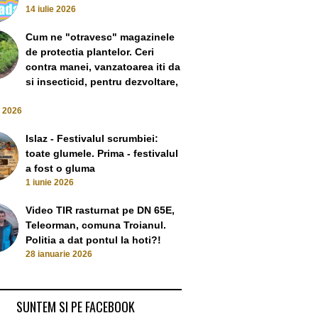
14 iulie 2026
Cum ne "otravesc" magazinele
de protectia plantelor. Ceri
contra manei, vanzatoarea iti da
si insecticid, pentru dezvoltare,
e 2026
Islaz - Festivalul scrumbiei:
toate glumele. Prima - festivalul
a fost o gluma
primar, secretar –
Paul Albu, din Zimnicea, a
Caracal: „Dinca 
1 iunie 2026
 pentru turism
turnat la securitate apropiati
Doldurea la prim
ize flotant si mita
ai Regelui Mihai
lui Ionut, Cr
Video TIR rasturnat pe DN 65E,
ectorala
10 April 2024
candida la un n
Teleorman, comuna Troianul.
 July 2024
prima
Politia a dat pontul la hoti?!
14 Februar
28 ianuarie 2026
SUNTEM SI PE FACEBOOK