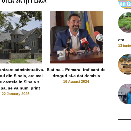
etc
13 iuni
nizare administrativa:
Slatina – Primarul traficant de
Primar, vice
rul din Sinaia, are mai
droguri si-a dat demisia
retinuti
e castele in Sinaia si
16 August 2024
electoral, v
pa, se va numi print
el
22 January 2025
26