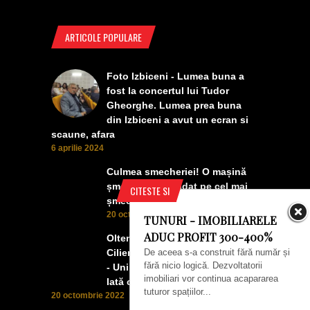
ARTICOLE POPULARE
Foto Izbiceni - Lumea buna a
fost la concertul lui Tudor
Gheorghe. Lumea prea buna
din Izbiceni a avut un ecran si
scaune, afara
6 aprilie 2024
Culmea smecheriei! O mașină
șmecheră l-a trădat pe cel mai
CITESTE SI
șmecher oltean
20 octombrie 2022
TUNURI - IMOBILIARELE
ADUC PROFIT 300-400%
Oltenii, Dăbulenii, Izbicenii,
De aceea s-a construit fără număr și
Cilienii s-au înfrățit cu Puchenii
fără nicio logică. Dezvoltatorii
- Unii cu munca, alții cu profitul.
imobiliari vor continua acapararea
Iată ce a ieșit!
tuturor spațiilor...
20 octombrie 2022