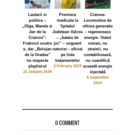
Lautarii si
Premiera
Craiova:
Emilia Nea
politica –
medicala la
Locomotive de
Doctoratele
„Olga, Manda si
Spitalul
ultima generatie
Primari
Jan de la
Judetean Valcea
– regenereaza
Craiova, 
Craiova”:
– „bataia de
energie. Statul
ajuns pre
Fratiorul nostru
joc” – unguent
roman, nu
steagurile 
e, dar „Bolojan
naturist – oficial
strainii, nu
Pristand
de la Oradea”
pe lista
contabilizează,
3 Septemb
2024
nu respecta
tratamentelor
nu cuantifică
playlist-ul
3 February 2025
această energie
21 January 2026
injectată
6 September
2024
0 COMMENT