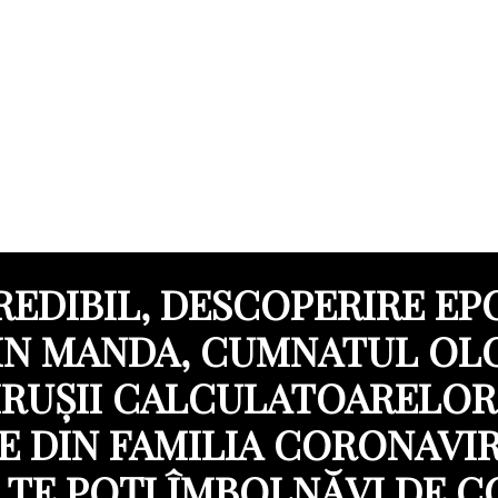
REDIBIL, DESCOPERIRE EP
IN MANDA, CUMNATUL OLG
IRUȘII CALCULATOARELOR
E DIN FAMILIA CORONAVI
I TE POȚI ÎMBOLNĂVI DE C