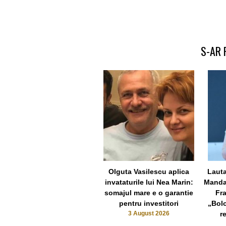
S-AR 
Olguta Vasilescu aplica
Lauta
invataturile lui Nea Marin:
Manda 
somajul mare e o garantie
Fra
pentru investitori
„Bol
3 August 2026
r