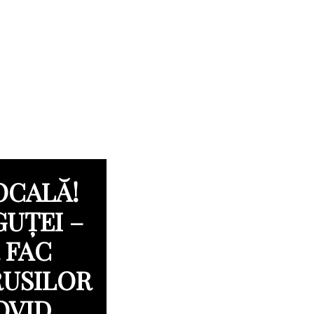
OCALĂ!
UȚEI –
 FAC
RUSILOR
OVID