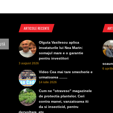
ARTICOLE RECENTE
ART
Olguta Vasilescu aplica
invataturile lui Nea Marin:
somajul mare e o garantie
pentru investitori
3 august 2026
scaun
6 april
Video Cea mai tare smecherie e
urmatoarea ........
14 iulie 2026
Cum ne "otravesc" magazinele
de protectia plantelor. Ceri
contra manei, vanzatoarea iti
da si insecticid, pentru
dezvoltare, etc