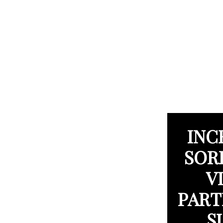
INC
SOR
V
PART
Ș