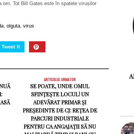
a om. Tot Bill Gates este în spatele virușilor
da
,
olguta
,
virus
Tweet It
A
ARTICOLUL URMATOR
INUĂ
SE POATE, UNDE OMUL
:
SFINȚEȘTE LOCUL! UN
MASĂ
ADEVĂRAT PRIMAR ȘI
PREȘEDINTE DE CJ: REȚEA DE
PARCURI INDUSTRIALE
PENTRU CA ANGAJAȚII SĂ NU