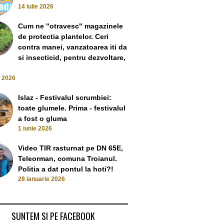
14 iulie 2026
Cum ne "otravesc" magazinele
de protectia plantelor. Ceri
contra manei, vanzatoarea iti da
si insecticid, pentru dezvoltare,
e 2026
Islaz - Festivalul scrumbiei:
toate glumele. Prima - festivalul
a fost o gluma
1 iunie 2026
Video TIR rasturnat pe DN 65E,
Teleorman, comuna Troianul.
Politia a dat pontul la hoti?!
 viseaza si Olguta
Olguta Vasilescu – „asa arata
Video Olguta Va
28 ianuarie 2026
i anticipate
un om cu coloana vertebrala”.
inspirat pe G
 May 2025
Nu – asa se comporta,
conducta de apa
procedeaza, etc. „Coloana
se va numi izvor,
Infinitului” – asa arata, nu se
putul gan
SUNTEM SI PE FACEBOOK
comporta
14 Februar