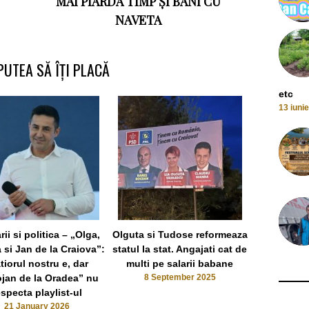
MAI PIARDĂ TIMP ȘI BANI CU
NAVETA
PUTEA SĂ ÎȚI PLACĂ
etc
13 iuni
rii si politica – „Olga,
Olguta si Tudose reformeaza
Vrabia malai
si Jan de la Craiova”:
statul la stat. Angajati cat de
aleger
tiorul nostru e, dar
multi pe salarii babane
23
ojan de la Oradea” nu
8 September 2025
especta playlist-ul
21 January 2026