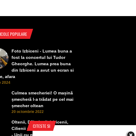
ICOLE POPULARE
Foto Izbiceni - Lumea buna a
fost la concertul lui Tudor
Gheorghe. Lumea prea buna
din Izbiceni a avut un ecran si
e, afara
ie 2024
Culmea smecheriei! O mașină
șmecheră l-a trădat pe cel mai
șmecher oltean
20 octombrie 2022
Oltenii, Dăbulenii, Izbicenii,
CITESTE SI
Cilienii s-au înfrățit cu Puchenii
- Unii cu munca, alții cu