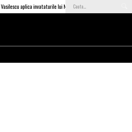
 aplica invataturile lui Nea Marin: somajul mare e o garantie pentru