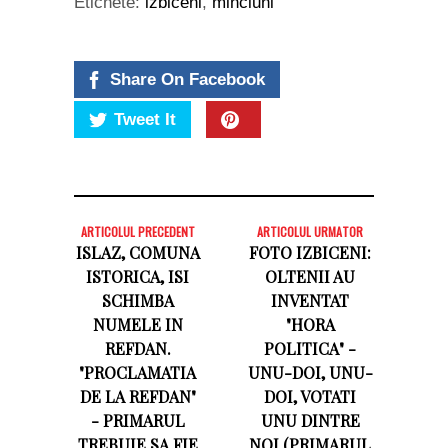
Etichete:
izbiceni
,
minciuni
Share On Facebook
Tweet It
ARTICOLUL PRECEDENT
ARTICOLUL URMATOR
ISLAZ, COMUNA
FOTO IZBICENI:
ISTORICA, ISI
OLTENII AU
SCHIMBA
INVENTAT
NUMELE IN
"HORA
REFDAN.
POLITICA" -
"PROCLAMATIA
UNU-DOI, UNU-
DE LA REFDAN"
DOI, VOTATI
- PRIMARUL
UNU DINTRE
TREBUIE SA FIE
NOI (PRIMARUL