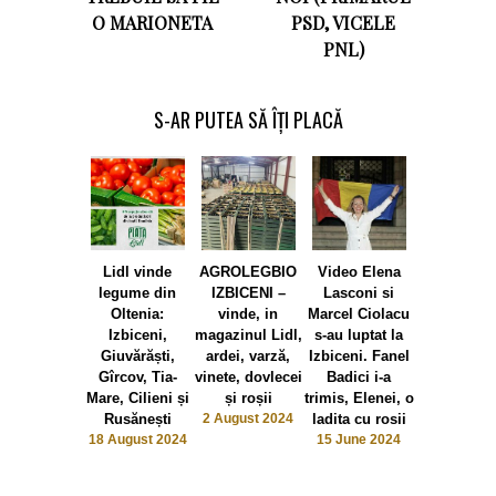
O MARIONETA
PSD, VICELE
PNL)
S-AR PUTEA SĂ ÎȚI PLACĂ
Lidl vinde
AGROLEGBIO
Video Elena
Cum s-au 
legume din
IZBICENI –
Lasconi si
bazele hotie
Oltenia:
vinde, in
Marcel Ciolacu
Alegeril
Izbiceni,
magazinul Lidl,
s-au luptat la
Locale: Tu
Giuvărăști,
ardei, varză,
Izbiceni. Fanel
Magurele, 
Gîrcov, Tia-
vinete, dovlecei
Badici i-a
de manua
Mare, Cilieni și
și roșii
trimis, Elenei, o
Dabuleni
Rusănești
2 August 2024
ladita cu rosii
Izbiceni, Sl
18 August 2024
15 June 2024
si-au schi
PSD-ul
15 June 2