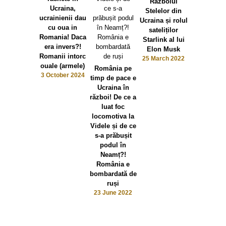
Războiul
premier 
Ucraina,
Stelelor din
Bulgarie
ucrainienii dau
Ucraina și rolul
18 March 2
cu oua in
sateliților
Romania! Daca
Starlink al lui
era invers?!
Elon Musk
Romanii intorc
25 March 2022
ouale (armele)
România pe
3 October 2024
timp de pace e
Ucraina în
război! De ce a
luat foc
locomotiva la
Videle și de ce
s-a prăbușit
podul în
Neamț?!
România e
bombardată de
ruși
23 June 2022