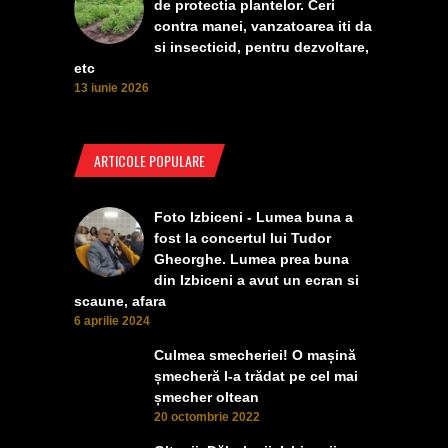
de protectia plantelor. Ceri
contra manei, vanzatoarea iti da
si insecticid, pentru dezvoltare,
etc
13 iunie 2026
ARTICOLE POPULARE
Foto Izbiceni - Lumea buna a
fost la concertul lui Tudor
Gheorghe. Lumea prea buna
din Izbiceni a avut un ecran si
scaune, afara
6 aprilie 2024
Culmea smecheriei! O mașină
șmecheră l-a trădat pe cel mai
șmecher oltean
20 octombrie 2022