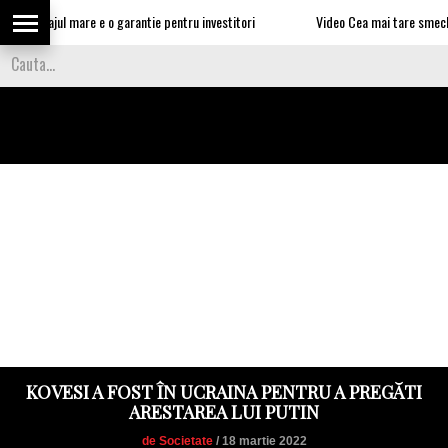
 somajul mare e o garantie pentru investitori
Video Cea mai tare smecherie e 
KOVESI A FOST ÎN UCRAINA PENTRU A PREGĂTI
ARESTAREA LUI PUTIN
de Societate
/ 18 martie 2022