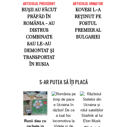
ARTICOLUL PRECEDENT
ARTICOLUL URMATOR
RUȘII AU FĂCUT
KOVESI L-A
PRĂPĂD ÎN
REȚINUT PE
ROMÂNIA - AU
FOSTUL
DISTRUS
PREMIER AL
COMBINATE
BULGARIEI
SAU LE-AU
DEMONTAT ȘI
TRANSPORTAT
ÎN RUSIA
S-AR PUTEA SĂ ÎȚI PLACĂ
Kovesi l
Rusii dau cu
reținut pe f
rachete in