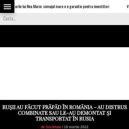
ataturile lui Nea Marin: somajul mare e o garantie pentru investitori
Video C
RUȘII AU FĂCUT PRĂPĂD ÎN ROMÂNIA – AU DISTRUS
COMBINATE SAU LE-AU DEMONTAT ȘI
TRANSPORTAT ÎN RUSIA
de Societate
/ 18 martie 2022