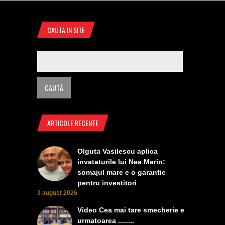
CAUTA IN SITE
ARTICOLE RECENTE
Olguta Vasilescu aplica
invataturile lui Nea Marin:
somajul mare e o garantie
pentru investitori
3 august 2026
Video Cea mai tare smecherie e
urmatoarea ........