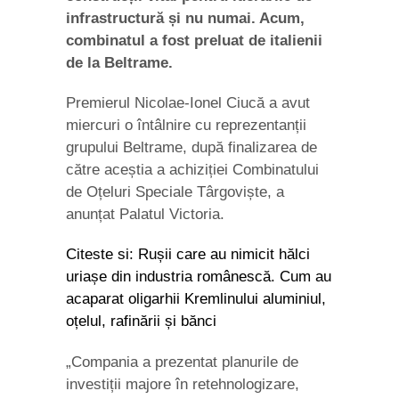
infrastructură și nu numai. Acum,
combinatul a fost preluat de italienii
de la Beltrame.
Premierul Nicolae-Ionel Ciucă a avut
miercuri o întâlnire cu reprezentanții
grupului Beltrame, după finalizarea de
către aceștia a achiziției Combinatului
de Oțeluri Speciale Târgoviște, a
anunțat Palatul Victoria.
Citeste si: Rușii care au nimicit hălci
uriașe din industria românescă. Cum au
acaparat oligarhii Kremlinului aluminiul,
oțelul, rafinării și bănci
„Compania a prezentat planurile de
investiții majore în retehnologizare,