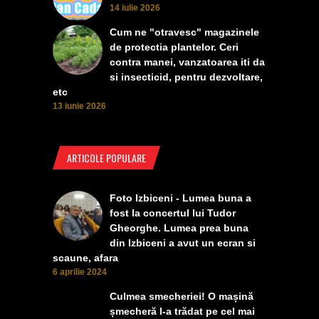
14 iulie 2026
Cum ne "otravesc" magazinele
de protectia plantelor. Ceri
contra manei, vanzatoarea iti da
si insecticid, pentru dezvoltare,
etc
13 iunie 2026
ARTICOLE POPULARE
Foto Izbiceni - Lumea buna a
fost la concertul lui Tudor
Gheorghe. Lumea prea buna
din Izbiceni a avut un ecran si
scaune, afara
6 aprilie 2024
Culmea smecheriei! O mașină
șmecheră l-a trădat pe cel mai