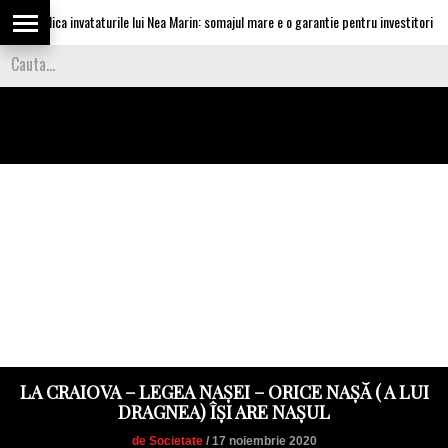
u aplica invataturile lui Nea Marin: somajul mare e o garantie pentru investitori
LA CRAIOVA – LEGEA NAȘEI – ORICE NAȘĂ ( A LUI
DRAGNEA) ÎȘI ARE NAȘUL
de Societate
/ 17 noiembrie 2020