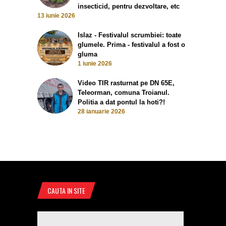
insecticid, pentru dezvoltare, etc
13 iunie 2026
Islaz - Festivalul scrumbiei: toate
glumele. Prima - festivalul a fost o
gluma
1 iunie 2026
Video TIR rasturnat pe DN 65E,
Teleorman, comuna Troianul.
Politia a dat pontul la hoti?!
28 ianuarie 2026
CAUTA IN SITE