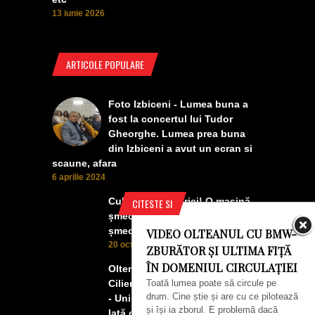
13 iunie 2026
ARTICOLE POPULARE
Foto Izbiceni - Lumea buna a
fost la concertul lui Tudor
Gheorghe. Lumea prea buna
din Izbiceni a avut un ecran si
scaune, afara
6 aprilie 2024
Culmea smecheriei! O mașină
CITESTE SI
șmecheră l-a trădat pe cel mai
șmecher oltean
VIDEO OLTEANUL CU BMW-
20 octombrie 2022
ZBURĂTOR ȘI ULTIMA FIȚĂ
ÎN DOMENIUL CIRCULAȚIEI
Oltenii, Dăbulenii, Izbicenii,
Cilienii s-au înfrățit cu Puchenii
Toată lumea poate să circule pe
drum. Cine știe și are cu ce pilotează
- Unii cu munca, alții cu profitul.
și își ia zborul. E problemă dacă
Iată ce a ieșit!