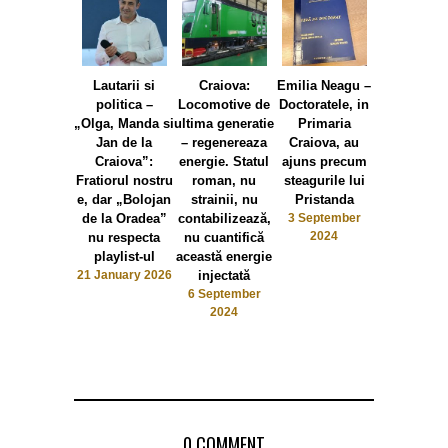
Lautarii si
Craiova:
Emilia Neagu –
Emilia Nea
politica –
Locomotive de
Doctoratele, in
Olguta
„Olga, Manda si
ultima generatie
Primaria
Vasilescu
Jan de la
– regenereaza
Craiova, au
falimentat P
Craiova”:
energie. Statul
ajuns precum
Chiriac d
Fratiorul nostru
roman, nu
steagurile lui
modelul al
e, dar „Bolojan
strainii, nu
Pristanda
romanest
de la Oradea”
contabilizează,
3 September
autenti
2024
nu respecta
nu cuantifică
romanes
playlist-ul
această energie
27 May 20
21 January 2026
injectată
6 September
2024
0 COMMENT