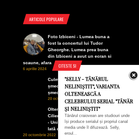
ARTICOLE POPULARE
Foto Izbiceni - Lumea buna a
fost la concertul lui Tudor
Gheorghe. Lumea prea buna
din Izbiceni a avut un ecran si
scaune, afara
CITESTE SI
6 aprilie 2024
"SELLY - TÂNĂRUL
Culmea smecheriei! O mașină
NELINIȘTIT", VARIANTA
șmecheră l-a trădat pe cel mai
șmecher oltean
OLTENEASCĂ A
20 octombrie 2022
CELEBRULUI SERIAL "TÂNĂR
ȘI NELINIȘTIT"
Oltenii, Dăbulenii, Izbicenii,
Tânărul craiovean are studiouri unde
Cilienii s-au înfrățit cu Puchenii
își produce serialul și propriul canal
- Unii cu munca, alții cu profitul.
media unde îl difuzează. Selly,
Iată ce a ieșit!
eroul...
20 octombrie 2022