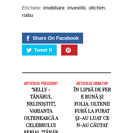
Etichete:
imobiliare
,
investitii
,
oltchim
,
roibu
Share On Facebook
Tweet It
ARTICOLUL PRECEDENT
ARTICOLUL URMATOR
"SELLY -
ÎN LIPSĂ DE FER
TÂNĂRUL
E BUNĂ ȘI
NELINIȘTIT",
FOLIA. OLTENII
VARIANTA
FURĂ LA FURAT
OLTENEASCĂ A
ȘI-AU LUAT CE
CELEBRULUI
N-AU CĂUTAT
SERIAL "TÂNĂR