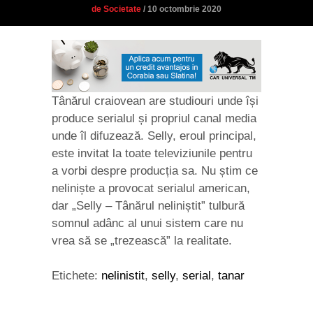
de Societate
/ 10 octombrie 2020
Tânărul craiovean are studiouri unde își
produce serialul și propriul canal media
unde îl difuzează. Selly, eroul principal,
este invitat la toate televiziunile pentru
a vorbi despre producția sa. Nu știm ce
neliniște a provocat serialul american,
dar „Selly – Tânărul neliniștit” tulbură
somnul adânc al unui sistem care nu
vrea să se „trezească” la realitate.
Etichete:
nelinistit
,
selly
,
serial
,
tanar