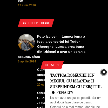
etc
13 iunie 2026
ARTICOLE POPULARE
Foto Izbiceni - Lumea buna a
fost la concertul lui Tudor
Gheorghe. Lumea prea buna
din Izbiceni a avut un ecran si
scaune, afara
6 aprilie 2024
CITESTE SI
Culmea smecheriei! O mașină
TACTICA ROMÂNIEI DIN
șmecheră l-a trădat pe cel mai
șmecher oltean
MECIUL CU ISLANDA: ÎI
20 octombrie 2022
SURPRINDEM CU CERȘITUL
DE PENALTY
Oltenii, Dăbulenii, Izbicenii,
Nu am avut un șut pe poartă, dar am
Cilienii s-au înfrățit cu Puchenii
avut două faze clare de cerșit.
- Unii cu munca, alții cu profitul.
Cerșitul ne-a mai rămas, dar nici pe