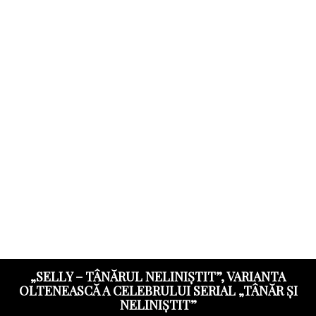
„SELLY – TÂNĂRUL NELINIȘTIT”, VARIANTA
OLTENEASCĂ A CELEBRULUI SERIAL „TÂNĂR ȘI
NELINIȘTIT”