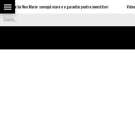
turile lui Nea Marin: somajul mare e o garantie pentru investitori
Video Cea 