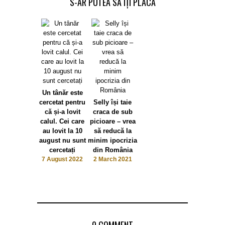
S-AR PUTEA SĂ ÎȚI PLACĂ
Un tânăr este
cercetat pentru
Selly își taie
că și-a lovit
craca de sub
calul. Cei care
picioare – vrea
au lovit la 10
să reducă la
august nu sunt
minim ipocrizia
cercetați
din România
7 August 2022
2 March 2021