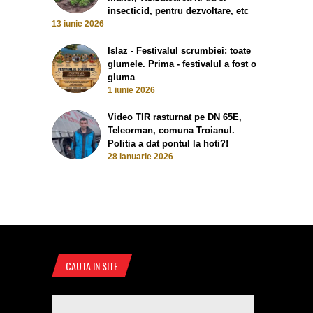
insecticid, pentru dezvoltare, etc
13 iunie 2026
Islaz - Festivalul scrumbiei: toate
glumele. Prima - festivalul a fost o
gluma
1 iunie 2026
Video TIR rasturnat pe DN 65E,
Teleorman, comuna Troianul.
Politia a dat pontul la hoti?!
28 ianuarie 2026
CAUTA IN SITE