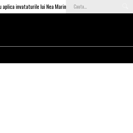
nvataturile lui Nea Marin: somajul mare e o garantie pentru investit