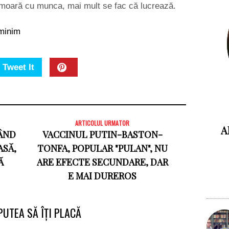
omoară cu munca, mai mult se fac că lucrează.
 minim
Tweet It
ARTICOLUL URMATOR
A
CÂND
VACCINUL PUTIN-BASTON-
ASĂ,
TONFA, POPULAR "PULAN", NU
Ă
ARE EFECTE SECUNDARE, DAR
E MAI DUREROS
PUTEA SĂ ÎȚI PLACĂ