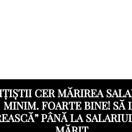
IȚIȘTII CER MĂRIREA SALA
MINIM. FOARTE BINE! SĂ 
EASCĂ” PÂNĂ LA SALARIU
MĂRIT