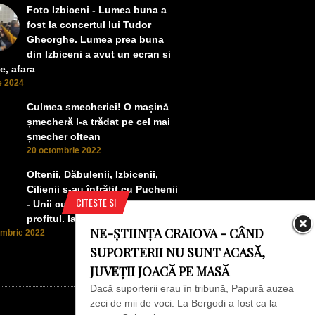
Foto Izbiceni - Lumea buna a
fost la concertul lui Tudor
Gheorghe. Lumea prea buna
din Izbiceni a avut un ecran si
e, afara
ie 2024
Culmea smecheriei! O mașină
șmecheră l-a trădat pe cel mai
șmecher oltean
20 octombrie 2022
Oltenii, Dăbulenii, Izbicenii,
Cilienii s-au înfrățit cu Puchenii
CITESTE SI
- Unii cu munca, alții cu
profitul. Iată ce a ieșit!
NE-ȘTIINȚA CRAIOVA - CÂND
ombrie 2022
SUPORTERII NU SUNT ACASĂ,
JUVEȚII JOACĂ PE MASĂ
Dacă suporterii erau în tribună, Papură auzea
zeci de mii de voci. La Bergodi a fost ca la