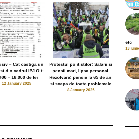
etc
13 iuni
usiv – Cat castiga un
Protestul politistilor: Salarii si
Doi politis
ist din cadrul IPJ Olt:
pensii mari, lipsa personal.
batut in tra
400 – 18.000 de lei
Rezolvare: pensie la 65 de ani
ajuns la ur
12 January 2025
si scapa de toate problemele
a fost pr
8 January 2025
olte
28 J