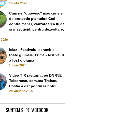
14 iulie 2026
Cum ne "otravesc" magazinele
Polițiștii la școală! Dar nu ca
de protectia plantelor. Ceri
să învețe…
Asta e realitatea!
contra manei, vanzatoarea iti da
1 November 2022
miră și ei când 
si insecticid, pentru dezvoltare,
200 de 
23 August
e 2026
Islaz - Festivalul scrumbiei:
ti din Slatina s-au
toate glumele. Prima - festivalul
fic. Ala mai prost a
a fost o gluma
gente. Ala mai bun
1 iunie 2026
emiat cu titlu de
an smecher
Video TIR rasturnat pe DN 65E,
anuary 2024
Teleorman, comuna Troianul.
Politia a dat pontul la hoti?!
28 ianuarie 2026
SUNTEM SI PE FACEBOOK