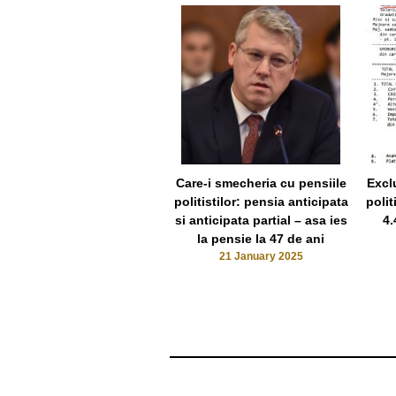
Care-i smecheria cu pensiile
Excl
politistilor: pensia anticipata
polit
si anticipata partial – asa ies
4.
la pensie la 47 de ani
21 January 2025