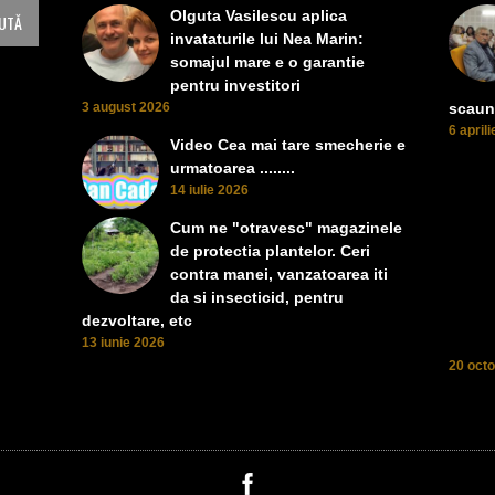
Olguta Vasilescu aplica
invataturile lui Nea Marin:
somajul mare e o garantie
pentru investitori
3 august 2026
scaun
6 april
Video Cea mai tare smecherie e
urmatoarea ........
14 iulie 2026
Cum ne "otravesc" magazinele
de protectia plantelor. Ceri
contra manei, vanzatoarea iti
da si insecticid, pentru
dezvoltare, etc
13 iunie 2026
20 oct