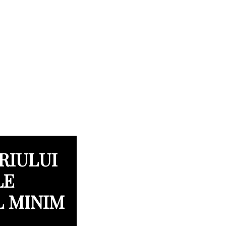
RIULUI
LE
L MINIM