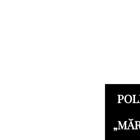
POL
„MĂR