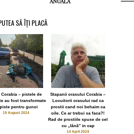
ANUALĂ
PUTEA SĂ ÎȚI PLACĂ
 Corabia – pistele de
Stapanii orasului Corabia –
Locuitorii
ete au fost transformate
Locuitorii orasului rad ca
„vindeca
 piste pentru gunoi
prostii cand noi behaim ca
fabric
19 August 2024
oile. Ce ar trebui sa faca?!
3 
Rad de prostiile spuse de cel
cu „lână” in cap
14 April 2024