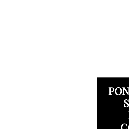
PON
C