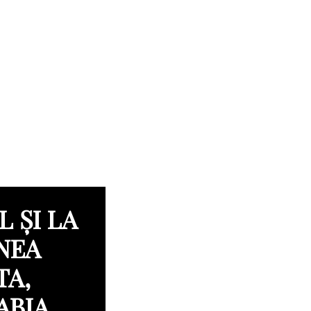
 ȘI LA
NEA
TA,
ABIA