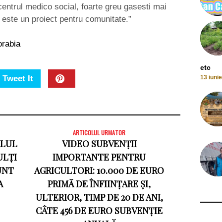
centrul medico social, foarte greu gasesti mai
 este un proiect pentru comunitate.”
orabia
etc
Tweet It
13 iuni
ARTICOLUL URMATOR
ALUL
VIDEO SUBVENȚII
ULȚI
IMPORTANTE PENTRU
UNT
AGRICULTORI: 10.000 DE EURO
A
PRIMĂ DE ÎNFIINȚARE ȘI,
ULTERIOR, TIMP DE 20 DE ANI,
CÂTE 456 DE EURO SUBVENȚIE