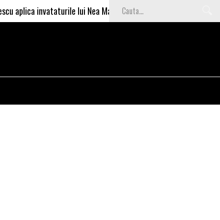
 invataturile lui Nea Marin: somajul mare e o garantie pentru invest