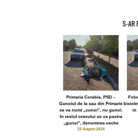
S-AR 
Primaria Corabia, PSD –
Foto
Gunoiul de la sau din Primarie
bicicl
se va numi „cunoi”, nu gunoi.
in
In restul orasului se va pastra
„gunoi”, denumirea veche
25 August 2024