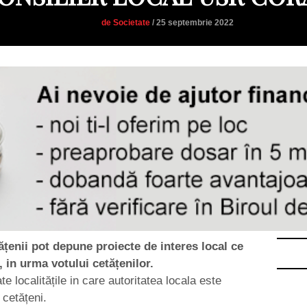
de Societate
/ 25 septembrie 2022
ățenii pot depune proiecte de interes local ce
, in urma votului cetățenilor.
e localitățile in care autoritatea locala este
 cetățeni.