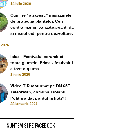
14 iulie 2026
Cum ne "otravesc" magazinele
de protectia plantelor. Ceri
contra manei, vanzatoarea iti da
si insecticid, pentru dezvoltare,
e 2026
Islaz - Festivalul scrumbiei:
toate glumele. Prima - festivalul
a fost o gluma
1 iunie 2026
Video TIR rasturnat pe DN 65E,
Teleorman, comuna Troianul.
Politia a dat pontul la hoti?!
28 ianuarie 2026
SUNTEM SI PE FACEBOOK