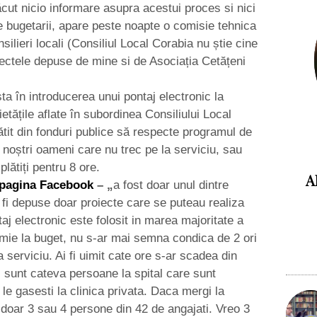
ăcut nicio informare asupra acestui proces si nici
e bugetarii, apare peste noapte o comisie tehnica
silieri locali (Consiliul Local Corabia nu știe cine
iectele depuse de mine si de Asociația Cetățeni
ta în introducerea unui pontaj electronic la
tățile aflate în subordinea Consiliului Local
ătit din fonduri publice să respecte programul de
ii noștri oameni care nu trec pe la serviciu, sau
lătiți pentru 8 ore.
A
e pagina Facebook
– „
a fost doar unul dintre
u fi depuse doar proiecte care se puteau realiza
j electronic este folosit in marea majoritate a
conomie la buget, nu s-ar mai semna condica de 2 ori
a serviciu. Ai fi uimit cate ore s-ar scadea din
 sunt cateva persoane la spital care sunt
 le gasesti la clinica privata. Daca mergi la
 doar 3 sau 4 persone din 42 de angajati. Vreo 3