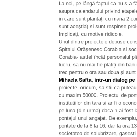
La noi, pe lângă faptul ca nu s-a f
asupra calendarului privind etapel
in care sunt plantați cu mana 2 con
sunt aceștia) si sunt respinse pro
Implicați, cu motive ridicole.
Unul dintre proiectele depuse cons
Spitalul Orășenesc Corabia si socie
Corabia- astfel încât personalul pl
lucru, să nu mai fie plătiți din ban
trec pentru o ora sau doua și sunt p
Mihaela Safta, intr-un dialog p
proiecte. oricum, sa stii ca putea
cu maxim 50000. Proiectul de ponta
institutiilor din tara si ar fi o e
pe luna (din urma) daca n-ai fost l
pontajul unui angajat. De exemplu,
pontate de la 8 la 16, dar la ora 13
societatea de salubrizare, gasesti