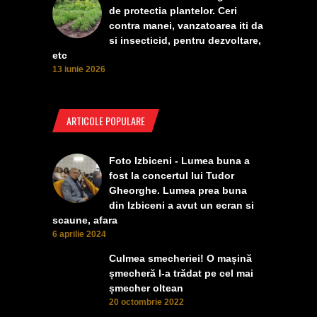
de protectia plantelor. Ceri
contra manei, vanzatoarea iti da
si insecticid, pentru dezvoltare,
etc
13 iunie 2026
ARTICOLE POPULARE
Foto Izbiceni - Lumea buna a
fost la concertul lui Tudor
Gheorghe. Lumea prea buna
din Izbiceni a avut un ecran si
scaune, afara
6 aprilie 2024
Culmea smecheriei! O mașină
șmecheră l-a trădat pe cel mai
șmecher oltean
20 octombrie 2022