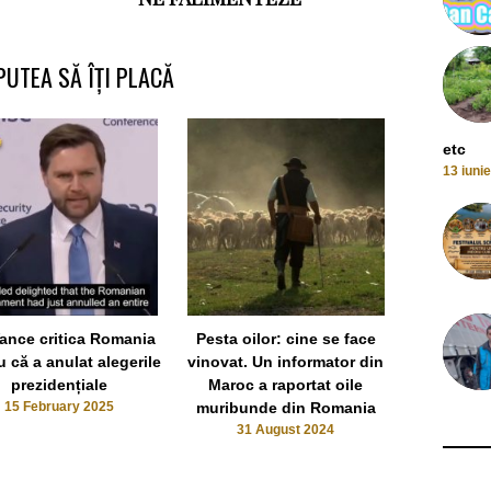
PUTEA SĂ ÎȚI PLACĂ
etc
13 iuni
România p
Ucraina în r
foc locomoti
ce s-a pr
Vance critica Romania
Pesta oilor: cine se face
Neamț?
u că a anulat alegerile
vinovat. Un informator din
bombar
prezidențiale
Maroc a raportat oile
23
15 February 2025
muribunde din Romania
31 August 2024