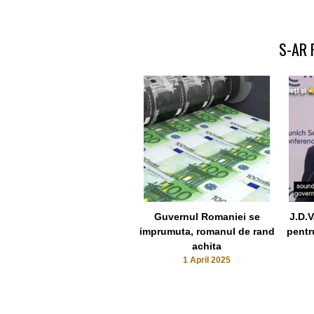
S-AR 
Guvernul Romaniei se
J.D.
imprumuta, romanul de rand
pentr
achita
1 April 2025