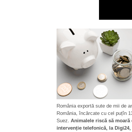
România exportă sute de mii de an
România, încărcate cu cel puțîn 13
Suez.
Animalele riscă să moară d
intervenție telefonică, la Digi24