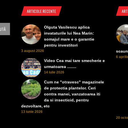
ARTICOLE RECENTE
ART
Olguta Vasilescu aplica
invataturile lui Nea Marin:
somajul mare e o garantie
pentru investitori
3 august 2026
scaun
6 april
Video Cea mai tare smecherie e
urmatoarea ........
14 iulie 2026
Cum ne "otravesc" magazinele
de protectia plantelor. Ceri
contra manei, vanzatoarea iti
da si insecticid, pentru
dezvoltare, etc
13 iunie 2026
20 oct