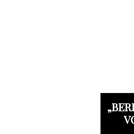
„BER
V