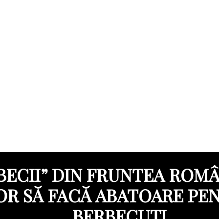
BECII” DIN FRUNTEA ROMÂ
OR SĂ FACĂ ABATOARE PE
BERBECUȚI