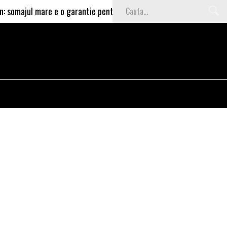
l mare e o garantie pentru investitori
Video Cea mai tare s