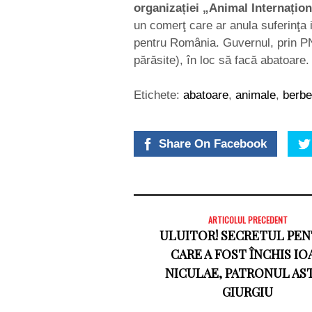
organizației „Animal Internațio
un comerţ care ar anula suferinţa i
pentru România. Guvernul, prin PN
părăsite), în loc să facă abatoare.
Etichete:
abatoare
,
animale
,
berbe
Share On Facebook
ARTICOLUL PRECEDENT
ULUITOR! SECRETUL PE
CARE A FOST ÎNCHIS IO
NICULAE, PATRONUL AS
GIURGIU