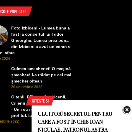
ICOLE POPULARE
Foto Izbiceni - Lumea buna a
fost la concertul lui Tudor
Gheorghe. Lumea prea buna
din Izbiceni a avut un ecran si
e, afara
ie 2024
Culmea smecheriei! O mașină
șmecheră l-a trădat pe cel mai
șmecher oltean
20 octombrie 2022
Oltenii, Dăbulenii, Izbicenii,
CITESTE SI
Cilienii s-au înfrățit cu Puchenii
- Unii cu munca, alții cu
ULUITOR! SECRETUL PENTRU
profitul. Iată ce a ieșit!
CARE A FOST ÎNCHIS IOAN
ombrie 2022
NICULAE, PATRONUL ASTRA