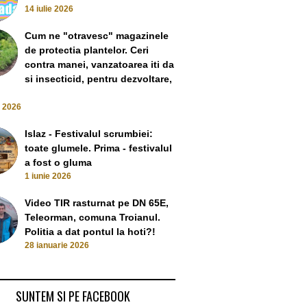
14 iulie 2026
Cum ne "otravesc" magazinele
de protectia plantelor. Ceri
contra manei, vanzatoarea iti da
si insecticid, pentru dezvoltare,
e 2026
Echipa națională de fotbal a
României și mafia pariurilor
Ce dracu’ se întâ
Islaz - Festivalul scrumbiei:
12 June 2022
european, șocat 
toate glumele. Prima - festivalul
e timp de pace e
și incendiile 
a fost o gluma
ăzboi! De ce a luat
Român
1 iunie 2026
va la Videle și de
25 April 
ăbușit podul în
Video TIR rasturnat pe DN 65E,
! România e
Teleorman, comuna Troianul.
dată de ruși
Politia a dat pontul la hoti?!
 June 2022
28 ianuarie 2026
SUNTEM SI PE FACEBOOK