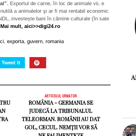
nal”.
Exportul de carne, în loc de animale vii, e
nutilă a animalelor şi ar fi mai rentabil economic
DL, investește bani în cămine culturale (în sate
Mai mult, aici>>digi24.ro
ci
,
exporta
,
guvern
,
romania
Tweet It
A
ARTICOLUL URMATOR
NTRU
ROMÂNIA - GERMANIA SE
AN
JUDECĂ LA TRIBUNALUL
TRA
TELEORMAN. ROMÂNII AU DAT
GOL, CECUL. NEMȚII VOR SĂ
NE FALIMENTEZE