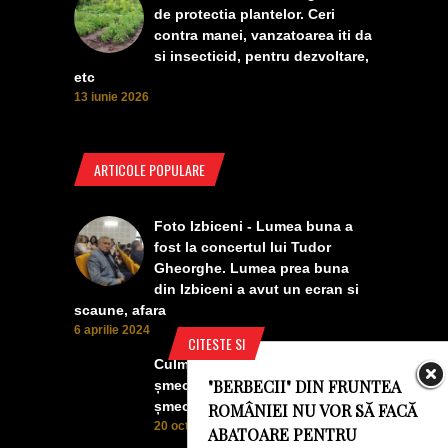
de protectia plantelor. Ceri
contra manei, vanzatoarea iti da
si insecticid, pentru dezvoltare,
etc
13 iunie 2026
ARTICOLE POPULARE
Foto Izbiceni - Lumea buna a
fost la concertul lui Tudor
Gheorghe. Lumea prea buna
din Izbiceni a avut un ecran si
scaune, afara
6 aprilie 2024
CITESTE SI
Culmea smecheriei! O mașină
"BERBECII" DIN FRUNTEA
șmecheră l-a trădat pe cel mai
șmecher oltean
ROMÂNIEI NU VOR SĂ FACĂ
20 octombrie 2022
ABATOARE PENTRU