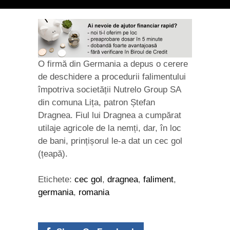
O firmă din Germania a depus o cerere
de deschidere a procedurii falimentului
împotriva societății Nutrelo Group SA
din comuna Lița, patron Ștefan
Dragnea. Fiul lui Dragnea a cumpărat
utilaje agricole de la nemți, dar, în loc
de bani, prințișorul le-a dat un cec gol
(țeapă).
Etichete:
cec gol
,
dragnea
,
faliment
,
germania
,
romania