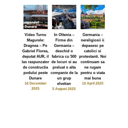
Video Turnu
In Oltenia –
Germania –
J.D.Vanc
Magurele:
Firme din
nereligiosii ii
critica Rom
Dragnea – Pe
Germania –
depasesc pe
pentru că
Gabriel Florea,
deschid o
catolici si
anulat alege
deputat AUR, il
fabrica cu 500
protestanti. Noi
prezidenți
las raspunzator
de locuri si au
continuam sa
15 February
de constructia
preluat o alta
ne rugam
podului peste
companie de la
pentru o viata
Dunare
un grup
mai buna
16 December
elvetian
10 April 2025
2025
5 August 2025