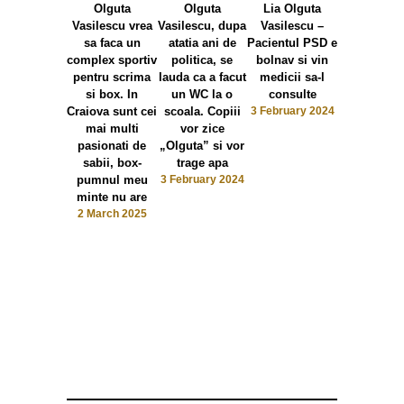
Olguta
Olguta
Lia Olguta
căzut fața(
Vasilescu vrea
Vasilescu, dupa
Vasilescu –
6 February 
sa faca un
atatia ani de
Pacientul PSD e
complex sportiv
politica, se
bolnav si vin
pentru scrima
lauda ca a facut
medicii sa-l
si box. In
un WC la o
consulte
Craiova sunt cei
scoala. Copiii
3 February 2024
mai multi
vor zice
pasionati de
„Olguta” si vor
sabii, box-
trage apa
pumnul meu
3 February 2024
minte nu are
2 March 2025