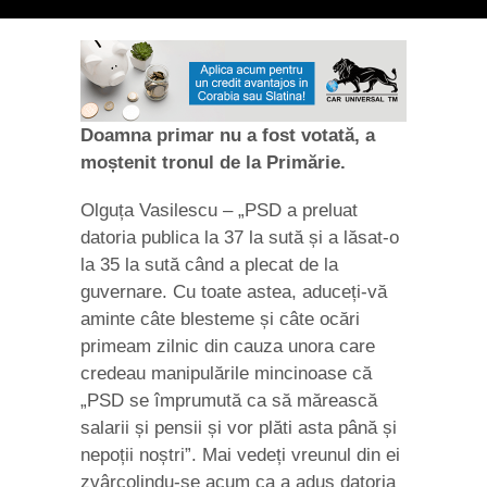
Doamna primar nu a fost votată, a
moștenit tronul de la Primărie.
Olguța Vasilescu – „PSD a preluat
datoria publica la 37 la sută și a lăsat-o
la 35 la sută când a plecat de la
guvernare. Cu toate astea, aduceți-vă
aminte câte blesteme și câte ocări
primeam zilnic din cauza unora care
credeau manipulările mincinoase că
„PSD se împrumută ca să mărească
salarii și pensii și vor plăti asta până și
nepoții noștri”. Mai vedeți vreunul din ei
zvârcolindu-se acum ca a adus datoria