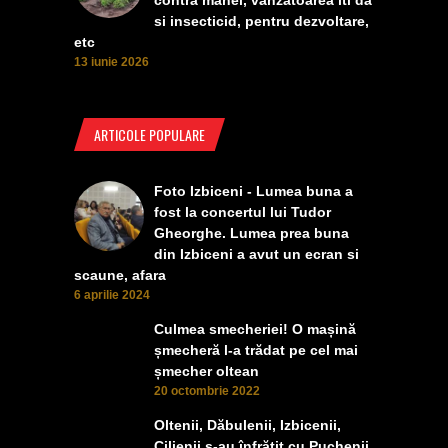
si insecticid, pentru dezvoltare,
etc
13 iunie 2026
ARTICOLE POPULARE
Foto Izbiceni - Lumea buna a
fost la concertul lui Tudor
Gheorghe. Lumea prea buna
din Izbiceni a avut un ecran si
scaune, afara
6 aprilie 2024
Culmea smecheriei! O mașină
șmecheră l-a trădat pe cel mai
șmecher oltean
20 octombrie 2022
Oltenii, Dăbulenii, Izbicenii,
Cilienii s-au înfrățit cu Puchenii