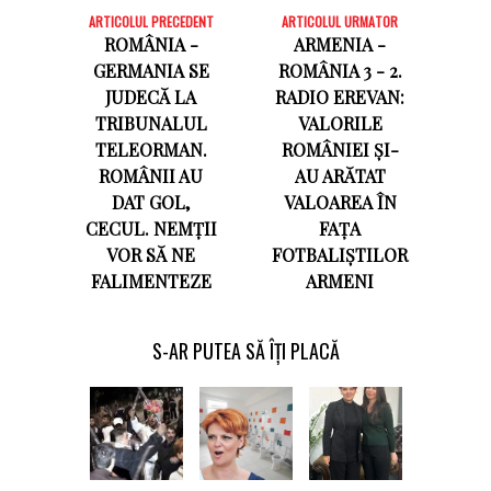
ARTICOLUL PRECEDENT
ARTICOLUL URMATOR
ROMÂNIA -
ARMENIA -
GERMANIA SE
ROMÂNIA 3 - 2.
JUDECĂ LA
RADIO EREVAN:
TRIBUNALUL
VALORILE
TELEORMAN.
ROMÂNIEI ȘI-
ROMÂNII AU
AU ARĂTAT
DAT GOL,
VALOAREA ÎN
CECUL. NEMȚII
FAȚA
VOR SĂ NE
FOTBALIȘTILOR
FALIMENTEZE
ARMENI
S-AR PUTEA SĂ ÎȚI PLACĂ
Olguţei
Vasilescu 