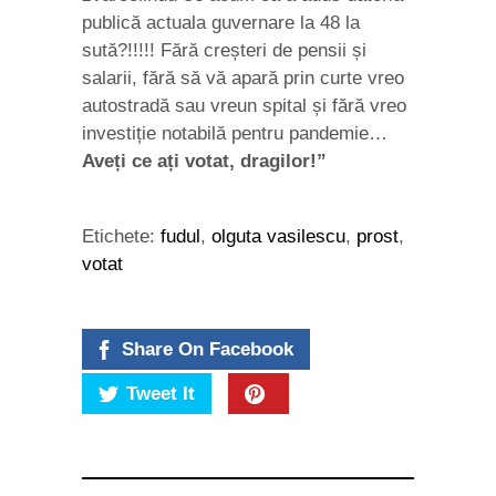
publică actuala guvernare la 48 la
sută?!!!!! Fără creșteri de pensii și
salarii, fără să vă apară prin curte vreo
autostradă sau vreun spital și fără vreo
investiție notabilă pentru pandemie…
Aveți ce ați votat, dragilor!”
Etichete:
fudul
,
olguta vasilescu
,
prost
,
votat
Share On Facebook
Tweet It