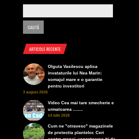
ARTICOLE RECENTE
Olguta Vasilescu aplica
invataturile lui Nea Marin:
somajul mare e o garantie
pentru investitori
3 august 2026
Video Cea mai tare smecherie e
urmatoarea ........
14 iulie 2026
Cum ne "otravesc" magazinele
de protectia plantelor. Ceri
contra manei, vanzatoarea iti da