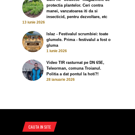
protectia plantelor. Ceri contra
manei, vanzatoarea iti da si
insecticid, pentru dezvoltare, etc
13 iunie 2026
Islaz - Festivalul scrumbiei: toate
glumele. Prima - festivalul a fost o
gluma
1 iunie 2026
Video TIR rasturnat pe DN 65E,
Teleorman, comuna Troianul.
Politia a dat pontul la hoti?!
28 ianuarie 2026
CAUTA IN SITE