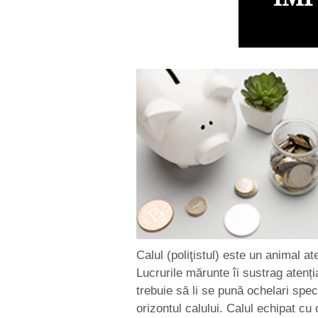
Calul (poliţistul) este un animal a
Lucrurile mărunte îi sustrag atenț
trebuie să li se pună ochelari spe
orizontul calului. Calul echipat cu