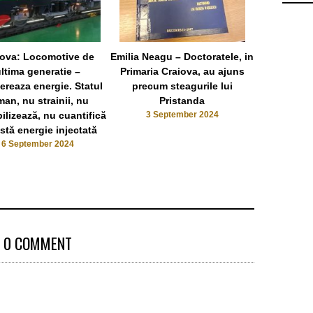
iova: Locomotive de
Emilia Neagu – Doctoratele, in
Mii de fermi
ltima generatie –
Primaria Craiova, au ajuns
prinsi, c
ereaza energie. Statul
precum steagurile lui
declara
man, nu strainii, nu
Pristanda
31 
ilizează, nu cuantifică
3 September 2024
stă energie injectată
6 September 2024
0 COMMENT