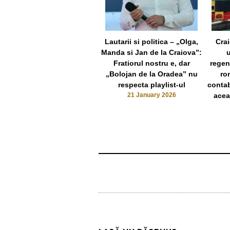
Lautarii si politica – „Olga,
Cra
Manda si Jan de la Craiova”:
u
Fratiorul nostru e, dar
regen
„Bolojan de la Oradea” nu
ro
respecta playlist-ul
contab
21 January 2026
acea