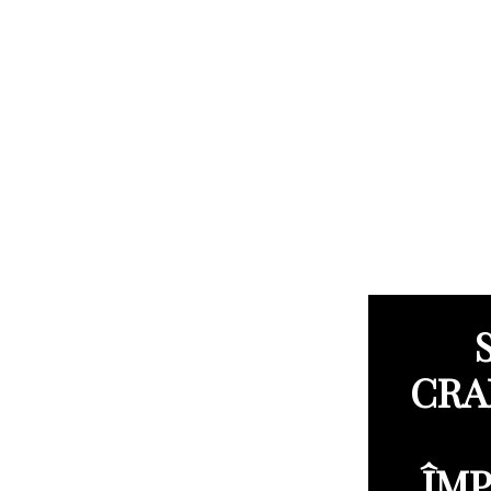
CRA
ÎMP