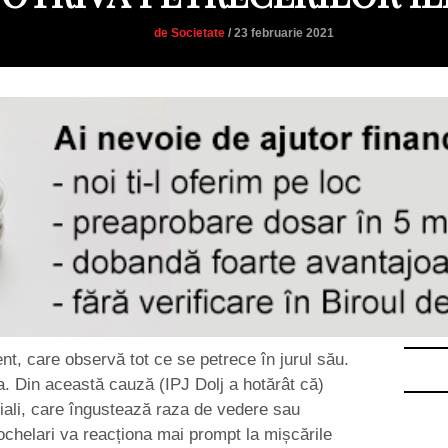
de Societate
/ 23 februarie 2021
tent, care observă tot ce se petrece în jurul său.
ia. Din această cauză (IPJ Dolj a hotărât că)
ciali, care îngustează raza de vedere sau
 ochelari va reacționa mai prompt la mișcările