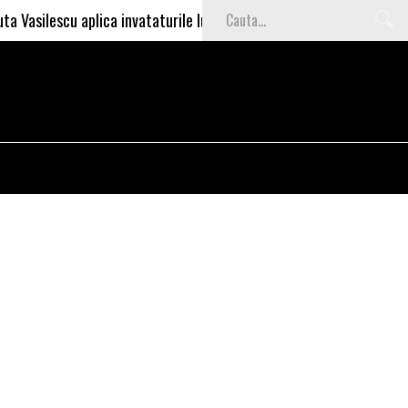
escu aplica invataturile lui Nea Marin: somajul mare e o garantie pe