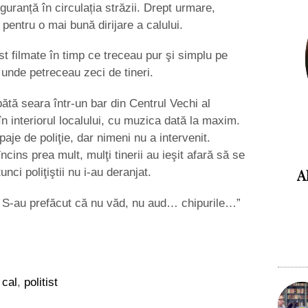
guranță în circulația străzii. Drept urmare,
t pentru o mai bună dirijare a calului.
st filmate în timp ce treceau pur şi simplu pe
 unde petreceau zeci de tineri.
ătă seara într-un bar din Centrul Vechi al
în interiorul localului, cu muzica dată la maxim.
je de poliţie, dar nimeni nu a intervenit.
ncins prea mult, mulţi tinerii au ieşit afară să se
A
ci poliţiştii nu i-au deranjat.
e. S-au prefăcut că nu văd, nu aud… chipurile…”
 cal
,
politist