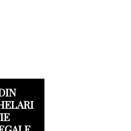
DIN
HELARI
IE
LEGALE