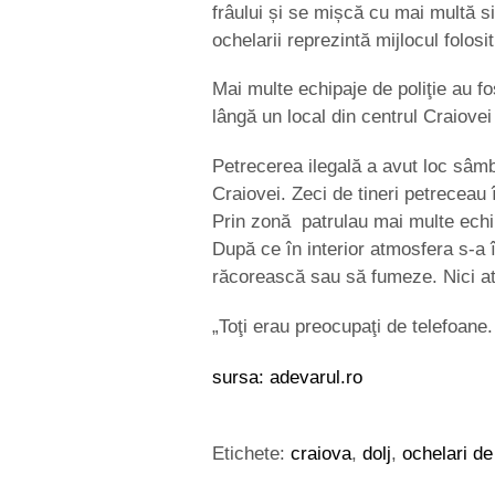
frâului și se mișcă cu mai multă si
ochelarii reprezintă mijlocul folosi
Mai multe echipaje de poliţie au fo
lângă un local din centrul Craiovei
Petrecerea ilegală a avut loc sâmb
Craiovei. Zeci de tineri petreceau 
Prin zonă patrulau mai multe echipa
După ce în interior atmosfera s-a î
răcorească sau să fumeze. Nici atun
„Toţi erau preocupaţi de telefoan
sursa: adevarul.ro
Etichete:
craiova
,
dolj
,
ochelari de