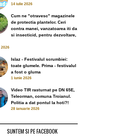
14 iulie 2026
Cum ne "otravesc" magazinele
de protectia plantelor. Ceri
contra manei, vanzatoarea iti da
si insecticid, pentru dezvoltare,
e 2026
Islaz - Festivalul scrumbiei:
toate glumele. Prima - festivalul
a fost o gluma
1 iunie 2026
Video TIR rasturnat pe DN 65E,
Teleorman, comuna Troianul.
Politia a dat pontul la hoti?!
28 ianuarie 2026
SUNTEM SI PE FACEBOOK