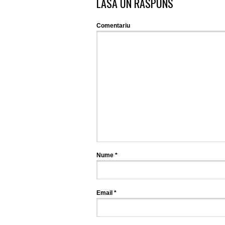
LASĂ UN RĂSPUNS
Comentariu
Nume
*
Email
*