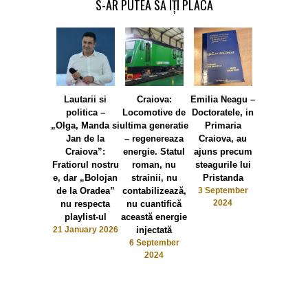
S-AR PUTEA SĂ ÎȚI PLACĂ
Lautarii si
Craiova:
Emilia Neagu –
Emilia Nea
politica –
Locomotive de
Doctoratele, in
Olguta
„Olga, Manda si
ultima generatie
Primaria
Vasilescu
Jan de la
– regenereaza
Craiova, au
falimentat P
Craiova”:
energie. Statul
ajuns precum
Chiriac d
Fratiorul nostru
roman, nu
steagurile lui
modelul al
e, dar „Bolojan
strainii, nu
Pristanda
romanest
de la Oradea”
contabilizează,
3 September
autenti
2024
nu respecta
nu cuantifică
romanes
playlist-ul
această energie
27 May 20
21 January 2026
injectată
6 September
2024