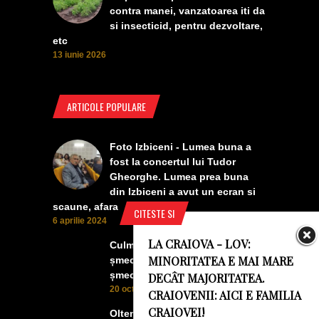
contra manei, vanzatoarea iti da
si insecticid, pentru dezvoltare,
etc
13 iunie 2026
ARTICOLE POPULARE
Foto Izbiceni - Lumea buna a
fost la concertul lui Tudor
Gheorghe. Lumea prea buna
din Izbiceni a avut un ecran si
scaune, afara
CITESTE SI
6 aprilie 2024
LA CRAIOVA - LOV:
Culmea smecheriei! O mașină
MINORITATEA E MAI MARE
șmecheră l-a trădat pe cel mai
șmecher oltean
DECÂT MAJORITATEA.
20 octombrie 2022
CRAIOVENII: AICI E FAMILIA
CRAIOVEI!
Oltenii, Dăbulenii, Izbicenii,