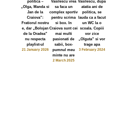
politica –
Vasilescu vrea
Vasilescu, dupa
Vasilescu
„Olga, Manda si
sa faca un
atatia ani de
Pacientul P
Jan de la
complex sportiv
politica, se
bolnav si 
Craiova”:
pentru scrima
lauda ca a facut
medicii sa
Fratiorul nostru
si box. In
un WC la o
consult
e, dar „Bolojan
Craiova sunt cei
scoala. Copiii
3 February 
de la Oradea”
mai multi
vor zice
nu respecta
pasionati de
„Olguta” si vor
playlist-ul
sabii, box-
trage apa
21 January 2026
pumnul meu
3 February 2024
minte nu are
2 March 2025