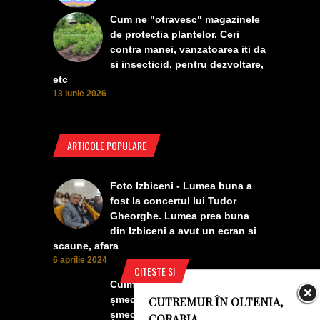
Cum ne "otravesc" magazinele
de protectia plantelor. Ceri
contra manei, vanzatoarea iti da
si insecticid, pentru dezvoltare,
etc
13 iunie 2026
ARTICOLE POPULARE
Foto Izbiceni - Lumea buna a
fost la concertul lui Tudor
Gheorghe. Lumea prea buna
din Izbiceni a avut un ecran si
scaune, afara
6 aprilie 2024
CITESTE SI
Culmea smecheriei! O mașină
șmecheră l-a trădat pe cel mai
CUTREMUR ÎN OLTENIA,
șmecher oltean
CORABIA