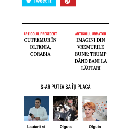
Tweet It
ARTICOLUL PRECEDENT
ARTICOLUL URMATOR
CUTREMUR ÎN
IMAGINI DIN
OLTENIA,
VREMURILE
CORABIA
BUNE: TRUMP
DÂND BANI LA
LĂUTARI
S-AR PUTEA SĂ ÎȚI PLACĂ
Lautarii si
Olguta
Olguta
Lia Olgu