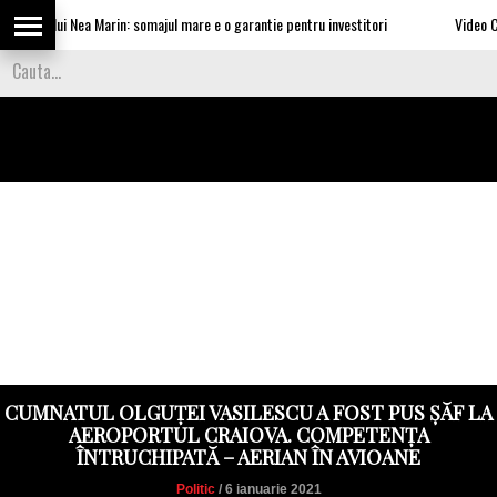
rile lui Nea Marin: somajul mare e o garantie pentru investitori
Video Cea mai
CUMNATUL OLGUȚEI VASILESCU A FOST PUS ȘĂF LA
AEROPORTUL CRAIOVA. COMPETENȚA
ÎNTRUCHIPATĂ – AERIAN ÎN AVIOANE
Politic
/ 6 ianuarie 2021